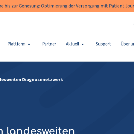
e bis zur Genesung: Optimierung der Versorgung mit Patient Jour
Plattform
Partner
Aktuell
Support
Über u
desweiten Diagnosenetzwerk
 landesweiten