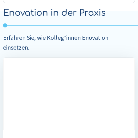
Enovation in der Praxis
Erfahren Sie, wie Kolleg*innen Enovation
einsetzen.
Mehr
lesen
über
Mehr
Aufmerksamkeit
für
die
Klient*innen
bei
Buurtzorg
Nederland