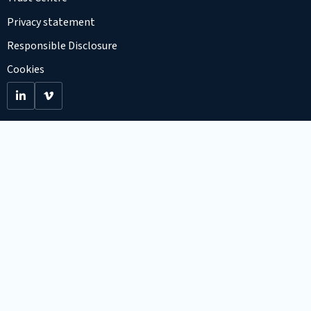
Privacy statement
Responsible Disclosure
Cookies
Go
Go
to
to
LinkedIn
Viemo