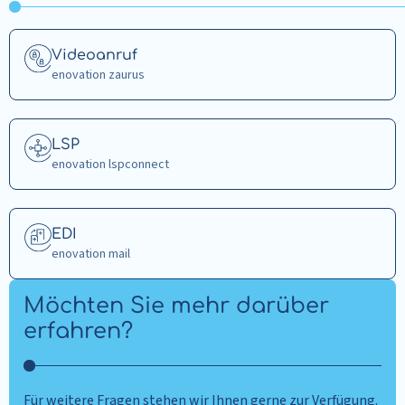
Mehr
Videoanruf
lesen
enovation zaurus
über
Videoanruf
Mehr
LSP
lesen
enovation lspconnect
über
LSP
Mehr
EDI
lesen
enovation mail
über
EDI
Möchten Sie mehr darüber
erfahren?
Für weitere Fragen stehen wir Ihnen gerne zur Verfügung.