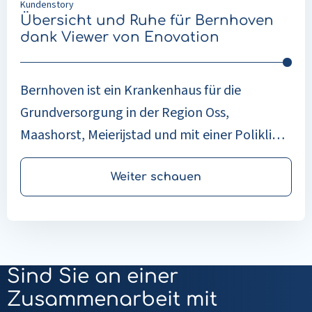
Kundenstory
Übersicht und Ruhe für Bernhoven
dank Viewer von Enovation
Bernhoven ist ein Krankenhaus für die
Grundversorgung in der Region Oss,
Maashorst, Meierijstad und mit einer Poliklinik
in Oss. Der Ausgangspunkt innerhalb der
Organisation ist, dass die Patient*innen die
Weiter schauen
Kontrolle haben: Medizinische Fachkräfte
richten ihre Arbeit so aus, dass die
Patient*innen so weit wie möglich
selbstbestimmt über ihre Behandlung
Sind Sie an einer
entscheiden.
Zusammenarbeit mit