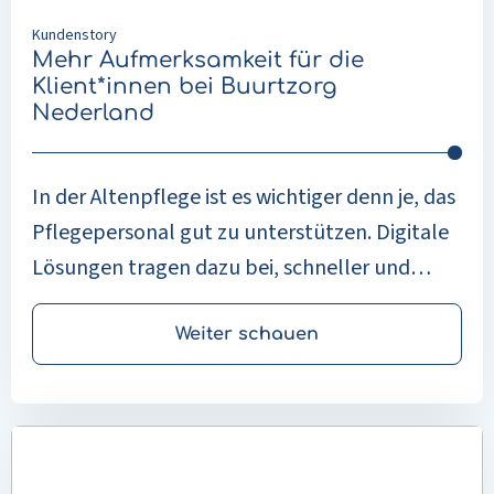
Kundenstory
Mehr Aufmerksamkeit für die
Klient*innen bei Buurtzorg
Nederland
In der Altenpflege ist es wichtiger denn je, das
Pflegepersonal gut zu unterstützen. Digitale
Lösungen tragen dazu bei, schneller und
effizienter zu arbeiten, sodass mehr Zeit für
persönliche Betreuung und eine gute
Weiter schauen
Versorgung der Klient*innen bleibt. Die
Altenpflege hat sich in den letzten Jahren
Mehr
stark verändert. Menschen werden älter und
lesen
leben länger selbstständig zu Hause. Das
über