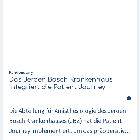
Zugang zu mehr als 100
Das
Jeroen
Behandlungsprogrammen und ist so
Bosch
konzipiert, dass sie für Patient*innen aller
Krankenhaus
Altersgruppen leicht zugänglich ist. Mithilfe
integriert
die
kontinuierlichen Feedbacks, datenbasierter
Patient
Erkenntnisse und der Möglichkeit, Inhalte
Journey
schnell zu aktualisieren, gelingt es Thieme
Kundenstory
TeleCare, die Patientenbindung zu erhöhen
Das Jeroen Bosch Krankenhaus
und sein digitales Versorgungsangebot
integriert die Patient Journey
effizient zu skalieren.
Die Abteilung für Anästhesiologie des Jeroen
Bosch Krankenhauses (JBZ) hat die Patient
Journey implementiert, um das präoperative