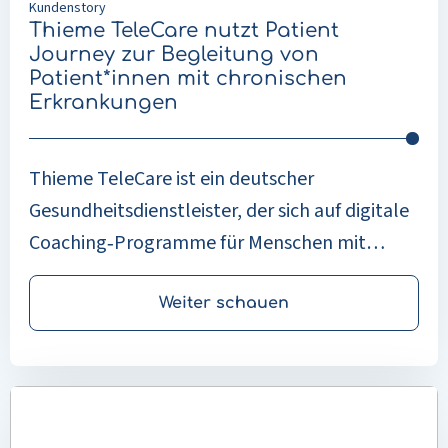
Kundenstory
mit
Thieme TeleCare nutzt Patient
chronischen
Journey zur Begleitung von
Erkrankungen
Patient*innen mit chronischen
Erkrankungen
Thieme TeleCare ist ein deutscher
Gesundheitsdienstleister, der sich auf digitale
Coaching‑Programme für Menschen mit
chronischen Erkrankungen spezialisiert hat.
Durch den Einsatz der Patient Journey App
Weiter schauen
können Krankenversicherungen strukturierte
und benutzerfreundliche Versorgungspfade
Mehr
anbieten, die sowohl die Behandlung als auch
lesen
die Prävention unterstützen. Die App bietet
über