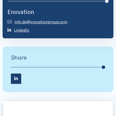
Enovation
info.de@enovationgroup.com
LinkedIn
Share
Share on LinkedIn
Share
on
LinkedIn
Mehr
lesen
über