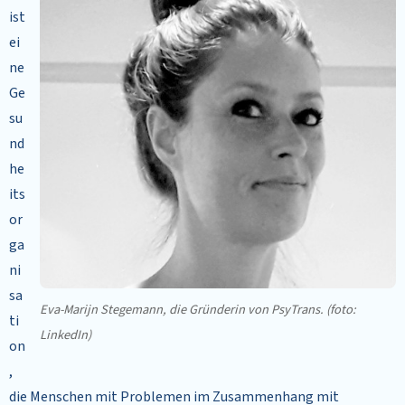
ist
ei
ne
Ge
su
nd
he
its
or
ga
ni
sa
Eva-Marijn Stegemann, die Gründerin von PsyTrans. (foto:
ti
LinkedIn)
on
,
die Menschen mit Problemen im Zusammenhang mit