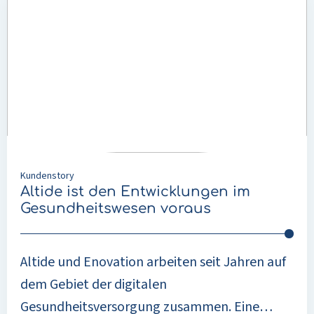
über
Altide
ist
den
Entwicklungen
im
Gesundheitswesen
voraus
Kundenstory
Altide ist den Entwicklungen im
Gesundheitswesen voraus
Altide und Enovation arbeiten seit Jahren auf
dem Gebiet der digitalen
Gesundheitsversorgung zusammen. Eine