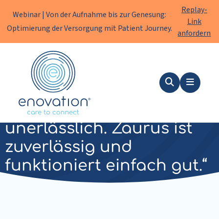
Replay-
Webinar | Von der Aufnahme bis zur Genesung:
Link
Optimierung der Versorgung mit Patient Journey.
anfordern
Enovation
DE
Suche
Menu
„Videoanrufe sind für uns
unerlässlich. Zaurus ist
zuverlässig und
funktioniert einfach gut.“