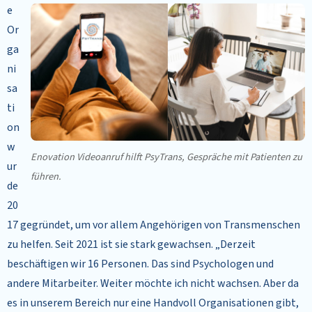
e
Or
ga
ni
sa
ti
on
w
Enovation Videoanruf hilft PsyTrans, Gespräche mit Patienten zu
ur
führen.
de
20
17 gegründet, um vor allem Angehörigen von Transmenschen
zu helfen. Seit 2021 ist sie stark gewachsen. „Derzeit
beschäftigen wir 16 Personen. Das sind Psychologen und
andere Mitarbeiter. Weiter möchte ich nicht wachsen. Aber da
es in unserem Bereich nur eine Handvoll Organisationen gibt,