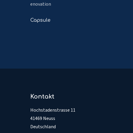
lesen
enovation
über
Datagateway
Mehr
Capsule
lesen
über
Capsule
Kontakt
Hochstadenstrasse 11
41469 Neuss
Deutschland