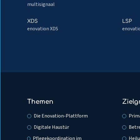
für
lesen
lesen
multisignaal
Pflege
über
über
Übergreifende
File
Mehr
Mehr
XDS
LSP
Behandlung
Sharing
lesen
lesen
enovation XDS
enovati
über
über
XDS
LSP
Themen
Ziel
Die Enovation-Plattform
Prim
Digitale Haustür
Betr
Pflegekoordination im
Heil