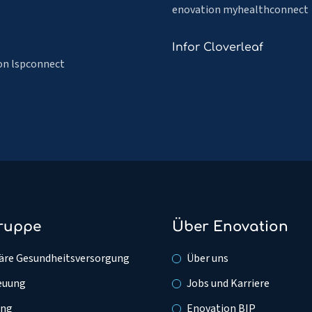
lesen
enovation myhealthconnect
über
FHIR
Mehr
Infor Cloverleaf
lesen
on lspconnect
über
Infor
Cloverleaf
gruppe
Über Enovation
äre Gesundheitsversorgung
Über uns
euung
Jobs und Karriere
ung
Enovation BIP