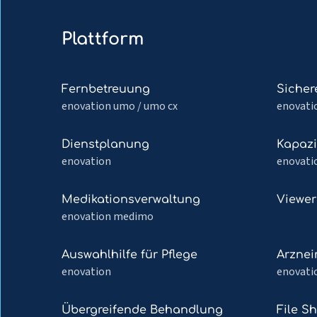
Plattform
Mehr
Mehr
Fernbetreuung
Sicher
lesen
lesen
enovation umo / umo cx
enovati
über
über
Fernbetreuung
Sichere
Mehr
Mehr
Dienstplanung
Kapazi
E-
lesen
lesen
enovation
enovati
Mail
über
über
Dienstplanung
Kapazit
Mehr
Mehr
Medikationsverwaltung
Viewer
lesen
lesen
enovation medimo
über
über
Medikationsverwaltung
Viewer
Mehr
Mehr
Auswahlhilfe für Pflege
Arznei
lesen
lesen
enovation
enovati
über
über
Auswahlhilfe
Arzneim
Mehr
Mehr
Übergreifende Behandlung
File S