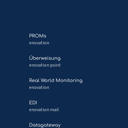
Mehr
PROMs
lesen
enovation
über
PROMs
Mehr
Überweisung
lesen
enovation point
über
Überweisung
Mehr
Real World Monitoring
lesen
enovation
über
Real
Mehr
EDI
World
lesen
enovation mail
Monitoring
über
EDI
Mehr
Datagateway