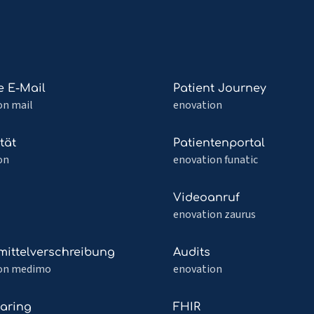
Mehr
e E-Mail
Patient Journey
lesen
on mail
enovation
über
Patient
Mehr
tät
Patientenportal
Journey
lesen
on
enovation funatic
über
ät
Patientenportal
Mehr
Videoanruf
lesen
enovation zaurus
über
Videoanruf
Mehr
mittelverschreibung
Audits
lesen
on medimo
enovation
über
ittelverschreibung
Audits
Mehr
haring
FHIR