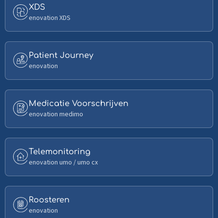
Read
XDS
more
enovation XDS
about
XDS
Read
Patient Journey
more
enovation
about
Patient
Journey
Read
Medicatie Voorschrijven
more
enovation medimo
about
Medicatie
Voorschrijven
Read
Telemonitoring
more
enovation umo / umo cx
about
Telemonitoring
Read
Roosteren
more
enovation