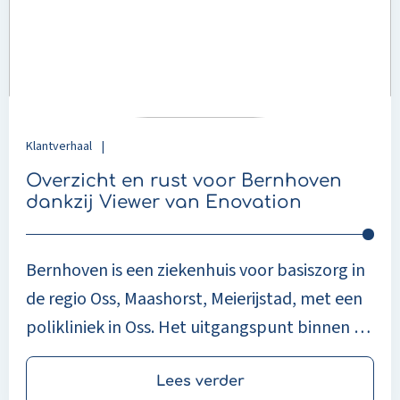
rust
voor
Bernhoven
dankzij
Viewer
van
Enovation
Klantverhaal
|
Overzicht en rust voor Bernhoven
dankzij Viewer van Enovation
Bernhoven is een ziekenhuis voor basiszorg in
de regio Oss, Maashorst, Meierijstad, met een
polikliniek in Oss. Het uitgangspunt binnen de
organisatie is dat de regie bij de patiënt ligt:
zorgprofessionals richten hun werk zo in dat
Lees verder