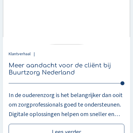
voor
de
cliënt
bij
Buurtzorg
Nederland
Klantverhaal
|
Meer aandacht voor de cliënt bij
Buurtzorg Nederland
In de ouderenzorg is het belangrijker dan ooit
om zorgprofessionals goed te ondersteunen.
Digitale oplossingen helpen om sneller en
efficiënter te werken, zodat meer tijd overblijft
Lees verder