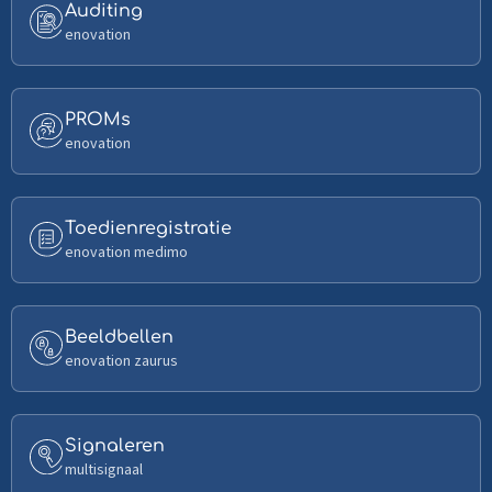
World
Read
Auditing
Monitoring
more
enovation
about
Auditing
Read
PROMs
more
enovation
about
PROMs
Read
Toedienregistratie
more
enovation medimo
about
Toedienregistratie
Read
Beeldbellen
more
enovation zaurus
about
Beeldbellen
Read
Signaleren
more
multisignaal