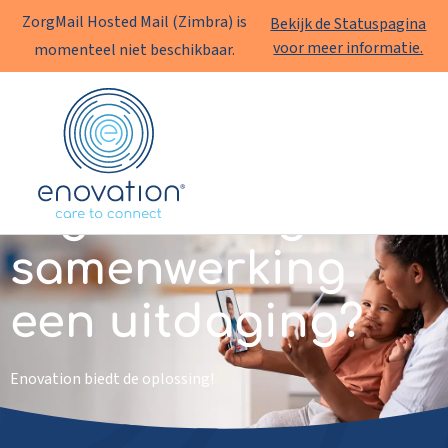
ZorgMail Hosted Mail (Zimbra) is
Bekijk de Statuspagina
voor meer informatie.
momenteel niet beschikbaar.
Enovation
NL
Digitale zorg en
samenwerking
een uitdaging?
Enovation biedt de oplossing!