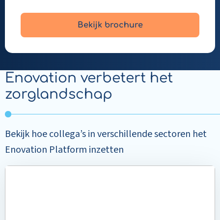
Bekijk brochure
Enovation verbetert het
zorglandschap
Bekijk hoe collega’s in verschillende sectoren het
Enovation Platform inzetten
Read
more
about
Meer
aandacht