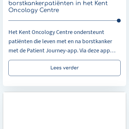
Centre
borstkankerpatiënten in het Kent
Oncology Centre
Het Kent Oncology Centre ondersteunt
patiënten die leven met en na borstkanker
met de Patient Journey-app. Via deze app
hebben patiënten op elk moment toegang
tot informatie over hun diagnose,
Lees verder
behandeling en de vervolgstappen in hun
zorgtraject. Het biedt duidelijkheid, structuur,
Read
professionele betrouwbaarheid en
more
geruststelling in een tijd van grote
about
onzekerheid.
Overzicht
en