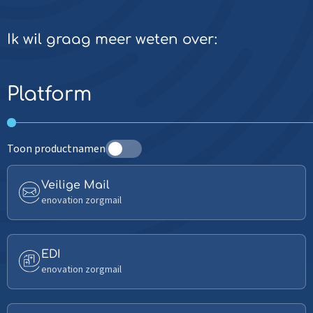
Ik wil graag meer weten over:
Platform
Toon productnamen
Read
Veilige Mail
more
enovation zorgmail
about
Veilige
Mail
Read
EDI
more
enovation zorgmail
about
EDI