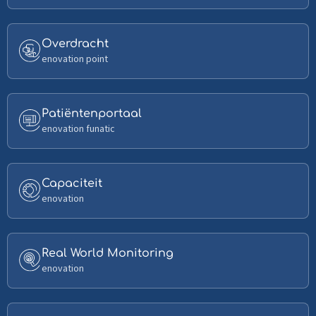
about
Roosteren
Read
Overdracht
more
enovation point
about
Overdracht
Read
Patiëntenportaal
more
enovation funatic
about
Patiëntenportaal
Read
Capaciteit
more
enovation
about
Capaciteit
Read
Real World Monitoring
more
enovation
about
Real