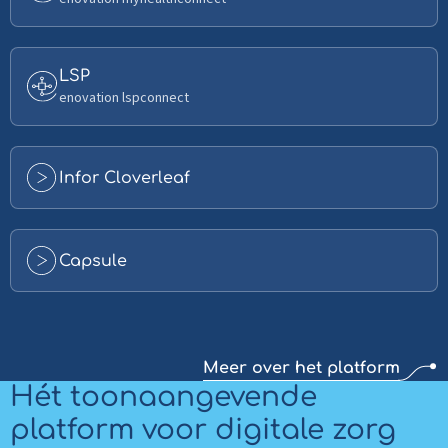
more
about
FHIR
Read
LSP
more
enovation lspconnect
about
LSP
Read
Infor Cloverleaf
more
about
Infor
Read
Capsule
Cloverleaf
more
about
Capsule
Meer over het platform
Hét toonaangevende
platform voor digitale zorg