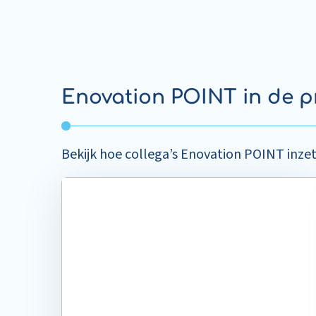
Enovation POINT in de pr
Bekijk hoe collega’s Enovation POINT inze
Read
more
about
Meer
aandacht
voor
de
cliënt