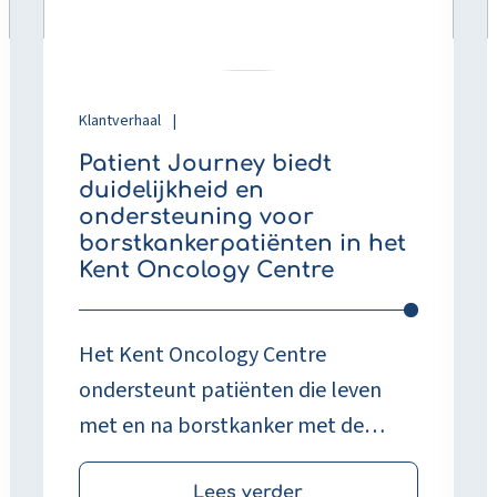
ondersteuning
d
voor
V
borstkankerpatiënten
v
in
E
het
Klantverhaal
|
Kent
Patient Journey biedt
Oncology
duidelijkheid en
Centre
ondersteuning voor
borstkankerpatiënten in het
Kent Oncology Centre
Het Kent Oncology Centre
ondersteunt patiënten die leven
met en na borstkanker met de
Patient Journey-app. Via deze app
Lees verder