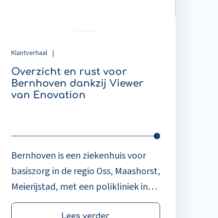
ankzij
iewer
an
novation
Klantverhaal
|
Overzicht en rust voor
Bernhoven dankzij Viewer
van Enovation
Bernhoven is een ziekenhuis voor
basiszorg in de regio Oss, Maashorst,
Meierijstad, met een polikliniek in
Oss. Het uitgangspunt binnen de
Lees verder