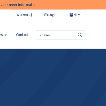
 voor meer informatie.
Werken bij
Login
NL
ns
Contact
zoek