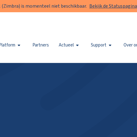
 (Zimbra) is momenteel niet beschikbaar.
Bekijk de Statuspagina
Platform
Partners
Actueel
Support
Over o