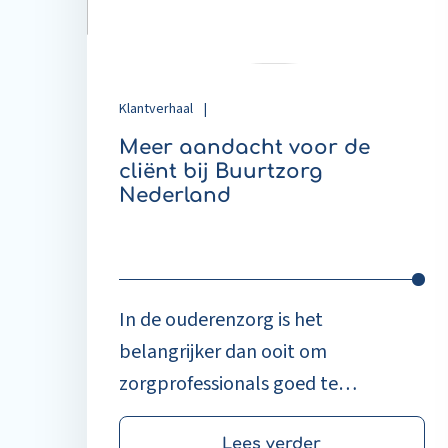
bij
Buurtzorg
Nederland
Klantverhaal
|
Meer aandacht voor de
cliënt bij Buurtzorg
Nederland
In de ouderenzorg is het
belangrijker dan ooit om
zorgprofessionals goed te
ondersteunen. Digitale oplossingen
Lees verder