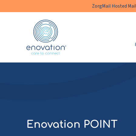
ZorgMail Hosted Mail
Enovation
NL
Enovation POINT