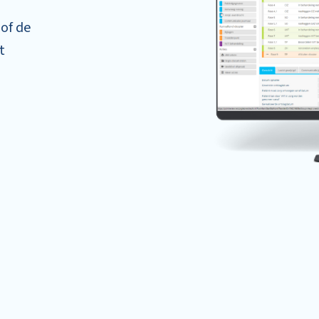
 of de
t