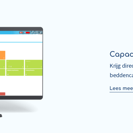
Capaci
Krijg dir
beddencap
Lees mee