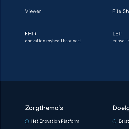
about
about
PROMs
Toedienr
Read
Read
Viewer
File S
more
more
about
about
Viewer
File
Read
Read
FHIR
LSP
Share
more
more
enovation myhealthconnect
enovati
about
about
FHIR
LSP
Zorgthema’s
Doel
Het Enovation Platform
Eerst