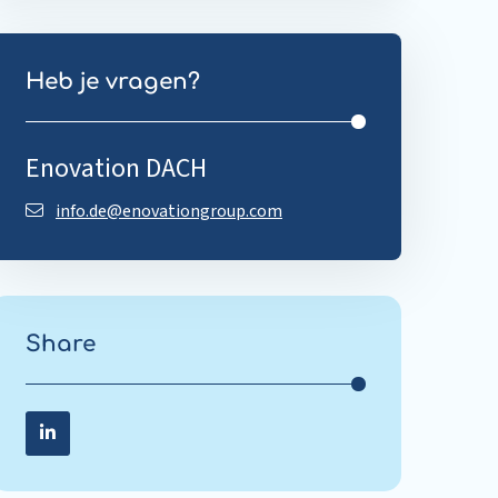
Heb je vragen?
Enovation DACH
info.de@enovationgroup.com
Share
Share on LinkedIn
Share
on