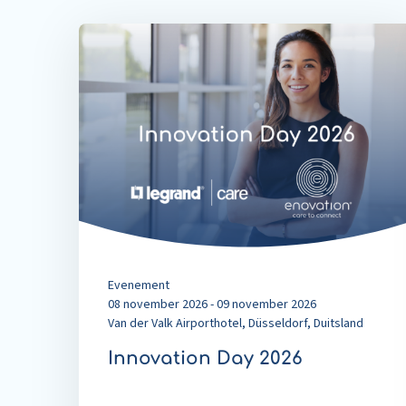
Read
more
about
Innovation
Day
2026
Evenement
08 november 2026 - 09 november 2026
Van der Valk Airporthotel, Düsseldorf, Duitsland
Innovation Day 2026