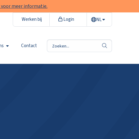
 voor meer informatie.
Werken bij
Login
NL
ns
Contact
zoek