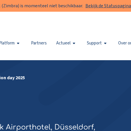
 (Zimbra) is momenteel niet beschikbaar.
Bekijk de Statuspagina
Platform
Partners
Actueel
Support
Over o
ion day 2025
k Airporthotel, Düsseldorf,