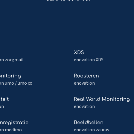
Read
XDS
more
on zorgmail
enovation XDS
about
XDS
Read
nitoring
Roosteren
more
on umo / umo cx
enovation
about
itoring
Roosteren
Read
teit
Real World Monitoring
more
on
enovation
about
it
Real
Read
nregistratie
Beeldbellen
World
more
on medimo
enovation zaurus