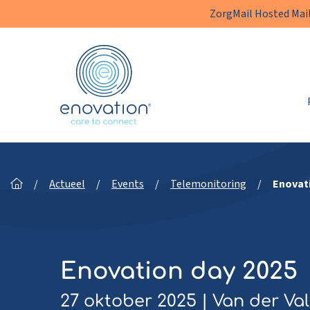
ZorgMail Hosted Mail
Enovation
NL
/
Actueel
/
Events
/
Telemonitoring
/
Enovat
Enovation day 2025
27 oktober 2025 | Van der Val