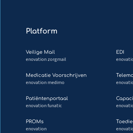
Platform
Read
Read
Veilige Mail
EDI
more
more
enovation zorgmail
enovati
about
about
Veilige
EDI
Read
Read
Medicatie Voorschrijven
Telemo
Mail
more
more
enovation medimo
enovati
about
about
Medicatie
Telemon
Read
Read
Patiëntenportaal
Capaci
Voorschrijven
more
more
enovation funatic
enovati
about
about
Patiëntenportaal
Capacite
Read
Read
PROMs
Toedie
more
more
enovation
enovati