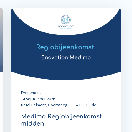
Read
more
about
Medimo
Regiobijeenkomst
midden
Evenement
14 september 2026
Hotel Belmont, Goorsteeg 66, 6718 TB Ede
Medimo Regiobijeenkomst
midden