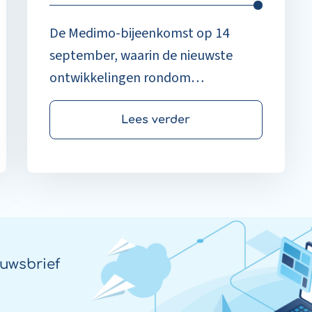
De Medimo-bijeenkomst op 14
september, waarin de nieuwste
ontwikkelingen rondom
Medicatieproces 9.0,
voorraadbeheer en de toekomst
Lees verder
van Medimo centraal staan.
uwsbrief