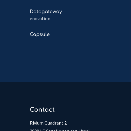
about
Signaleren
Read
Datagateway
more
enovation
about
Datagateway
Read
Capsule
more
about
Capsule
Contact
Rivium Quadrant 2