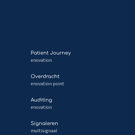
Read
Patient Journey
more
enovation
about
Patient
Read
Overdracht
Journey
more
enovation point
about
Overdracht
Read
Auditing
more
enovation
about
Auditing
Read
Signaleren
more
multisignaal