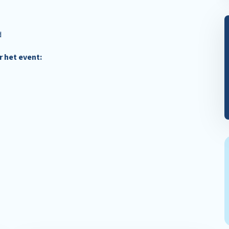
d
r het event: