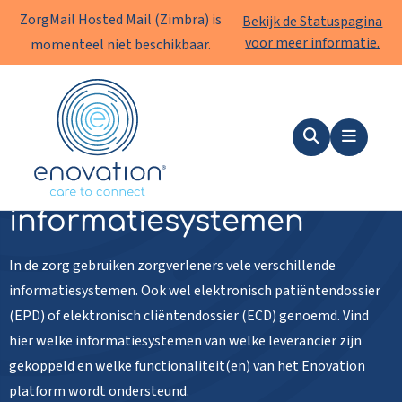
ZorgMail Hosted Mail (Zimbra) is
Bekijk de Statuspagina
voor meer informatie.
momenteel niet beschikbaar.
Enovation
NL
Zoeken
Menu
Gekoppelde
informatiesystemen
In de zorg gebruiken zorgverleners vele verschillende
informatiesystemen. Ook wel elektronisch patiëntendossier
(EPD) of elektronisch cliëntendossier (ECD) genoemd. Vind
hier welke informatiesystemen van welke leverancier zijn
gekoppeld en welke functionaliteit(en) van het Enovation
platform wordt ondersteund.