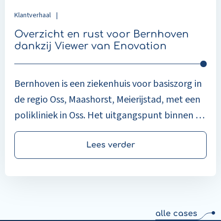
Enovation
Klantverhaal
|
Overzicht en rust voor Bernhoven
dankzij Viewer van Enovation
Bernhoven is een ziekenhuis voor basiszorg in
de regio Oss, Maashorst, Meierijstad, met een
polikliniek in Oss. Het uitgangspunt binnen de
organisatie is dat de regie bij de patiënt ligt:
zorgprofessionals richten hun werk zo in dat
Lees verder
patiënten zoveel mogelijk zelf de regie
houden over hun behandeling.
alle cases