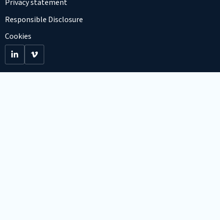
Privacy statement
Responsible Disclosure
Cookies
Go
Go
to
to
LinkedIn
Viemo