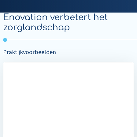
Enovation verbetert het
zorglandschap
Praktijkvoorbeelden
Read
more
about
Meer
aandacht
voor
de
cliënt
bij
Buurtzorg