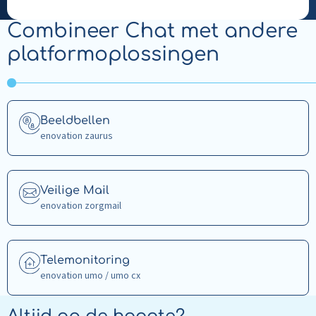
Combineer Chat met andere
platformoplossingen
Read
Beeldbellen
more
enovation zaurus
about
Beeldbellen
Read
Veilige Mail
more
enovation zorgmail
about
Veilige
Mail
Read
Telemonitoring
more
enovation umo / umo cx
about
Telemonitoring