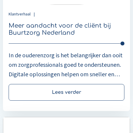
Nederland
Klantverhaal
|
Meer aandacht voor de cliënt bij
Buurtzorg Nederland
In de ouderenzorg is het belangrijker dan ooit
om zorgprofessionals goed te ondersteunen.
Digitale oplossingen helpen om sneller en
efficiënter te werken, zodat meer tijd overblijft
voor persoonlijke aandacht en goede zorg
Lees verder
voor de cliënt. De ouderenzorg is de
afgelopen jaren sterk veranderd. Mensen
Read
worden ouder en blijven langer zelfstandig
more
thuis wonen. Dat betekent dat zorg zich