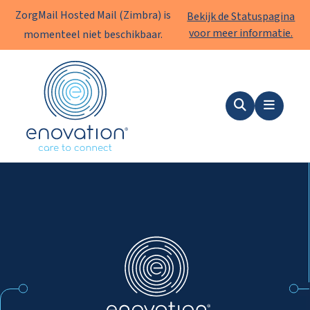
ZorgMail Hosted Mail (Zimbra) is
Bekijk de Statuspagina
voor meer informatie.
momenteel niet beschikbaar.
Enovation
NL
Zoeken
Menu
Enovation
NL