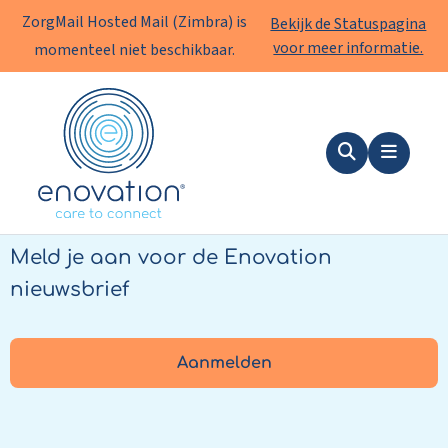
ZorgMail Hosted Mail (Zimbra) is
Bekijk de Statuspagina
voor meer informatie.
momenteel niet beschikbaar.
Enovation
NL
Zoeken
Menu
Altijd op de hoogte?
Meld je aan voor de Enovation
nieuwsbrief
Aanmelden