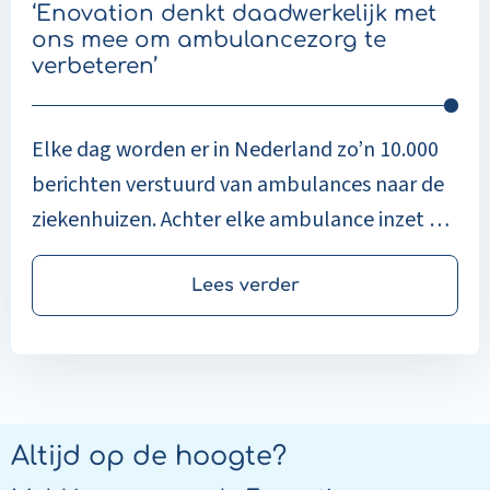
‘Enovation denkt daadwerkelijk met
ons mee om ambulancezorg te
verbeteren’
Elke dag worden er in Nederland zo’n 10.000
berichten verstuurd van ambulances naar de
ziekenhuizen. Achter elke ambulance inzet en
elk bericht gaat een verhaal schuil. Elk bericht
kan van levensbelang zijn voor de patiënt die
Lees verder
in de ambulance ligt. Dat betekent dus dat de
achterliggende ICT-techniek perfect moet
werken. Om dat voor elkaar te krijgen, werkt
Ambulancezorg Nederland (AZN) al jaren naar
Altijd op de hoogte?
tevredenheid samen met Enovation.