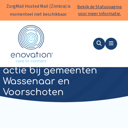
ZorgMail Hosted Mail (Zimbra) is
Bekijk de Statuspagina
voor meer informatie.
momenteel niet beschikbaar.
Enovation
NL
Zoeken
Menu
De File Share module in
actie bij gemeenten
Wassenaar en
Voorschoten