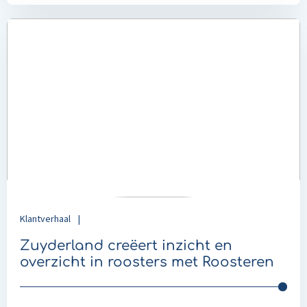
Read
more
about
Zuyderland
creëert
inzicht
en
overzicht
in
roosters
met
Roosteren
Klantverhaal
|
Zuyderland creëert inzicht en
overzicht in roosters met Roosteren