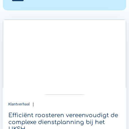
on
LinkedIn
Read
more
about
Efficiënt
roosteren
vereenvoudigt
de
complexe
dienstplanning
bij
het
UKSH
Klantverhaal
|
Efficiënt roosteren vereenvoudigt de
complexe dienstplanning bij het