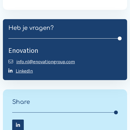
Heb je vragen?
Enovation
info.nl@enovationgroup.com
LinkedIn
Share
Share on LinkedIn
Share