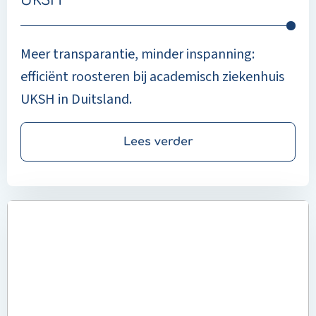
UKSH
Meer transparantie, minder inspanning:
efficiënt roosteren bij academisch ziekenhuis
UKSH in Duitsland.
Lees verder
Read
more
about
Complexe
planning
eenvoudig
gemaakt