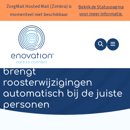
ZorgMail Hosted Mail (Zimbra) is
Bekijk de Statuspagina
voor meer informatie.
momenteel niet beschikbaar.
Enovation
NL
Zoeken
Menu
Jeroen Bosch Ziekenhuis
brengt
roosterwijzigingen
automatisch bij de juiste
personen