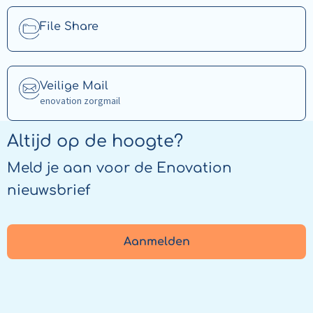
Read
File Share
more
about
File
Read
Veilige Mail
Share
more
enovation zorgmail
about
Veilige
Altijd op de hoogte?
Mail
Meld je aan voor de Enovation
nieuwsbrief
Aanmelden