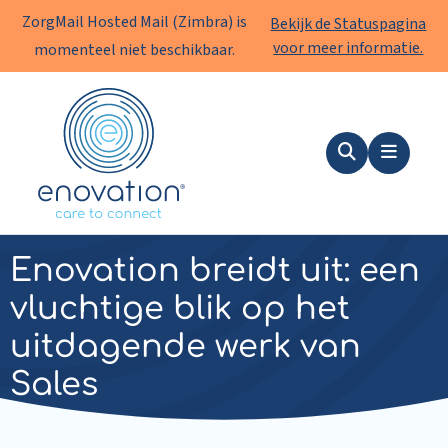
ZorgMail Hosted Mail (Zimbra) is
Bekijk de Statuspagina
voor meer informatie.
momenteel niet beschikbaar.
Enovation
NL
Zoeken
Menu
Nieuws
|
10 augustus 2023
Enovation breidt uit: een
vluchtige blik op het
uitdagende werk van
Sales