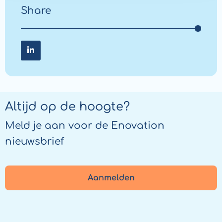
Share
Share on LinkedIn
Share
on
LinkedIn
Altijd op de hoogte?
Meld je aan voor de Enovation
nieuwsbrief
Aanmelden