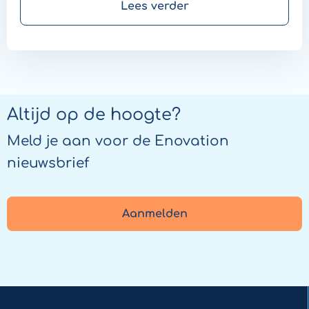
één plek waar notificaties en taken van
Lees verder
digitale toepassingen samenkomen.
Altijd op de hoogte?
Meld je aan voor de Enovation
nieuwsbrief
Aanmelden