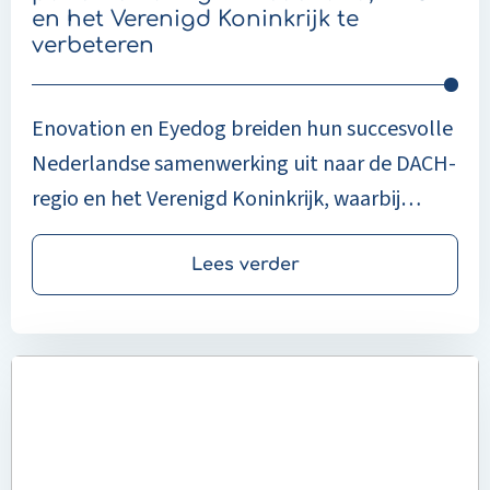
en
en het Verenigd Koninkrijk te
het
verbeteren
Verenigd
Koninkrijk
te
Enovation en Eyedog breiden hun succesvolle
verbeteren
Nederlandse samenwerking uit naar de DACH-
regio en het Verenigd Koninkrijk, waarbij
slimme mobiele wayfinding wordt
geïntegreerd in Enovation's Digitale Voordeur.
Lees verder
Deze oplossing verbetert de patiëntervaring
en de efficiëntie van ziekenhuizen door
Read
naadloze, gepersonaliseerde navigatie te
more
bieden zonder dat daarvoor een app nodig is.
about
Optimale
integratie