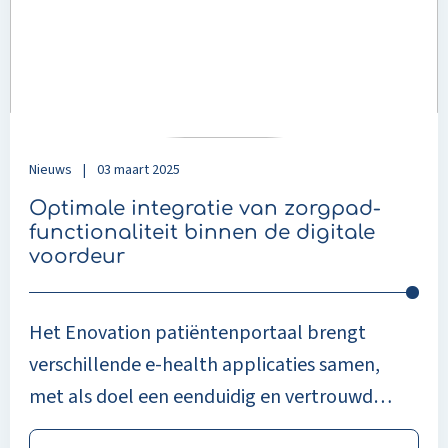
van
zorgpad-
functionaliteit
binnen
de
digitale
voordeur
Nieuws
|
03 maart 2025
Optimale integratie van zorgpad-
functionaliteit binnen de digitale
voordeur
Het Enovation patiëntenportaal brengt
verschillende e-health applicaties samen,
met als doel een eenduidig en vertrouwd
vertrekpunt voor de patiënt aan te bieden;