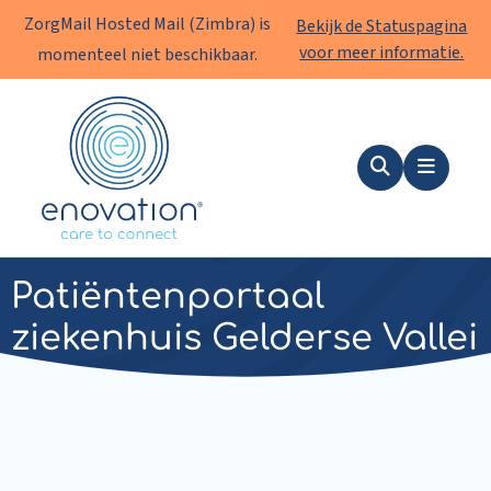
ZorgMail Hosted Mail (Zimbra) is
Bekijk de Statuspagina
voor meer informatie.
momenteel niet beschikbaar.
Enovation
NL
Zoeken
Menu
Nieuws
|
02 oktober 2019
Patiëntenportaal
ziekenhuis Gelderse Vallei