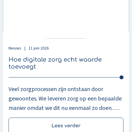
zorg
echt
waarde
toevoegt
Nieuws
|
11 juni 2026
Hoe digitale zorg echt waarde
toevoegt
Veel zorgprocessen zijn ontstaan door
gewoontes. We leveren zorg op een bepaalde
manier omdat we dit nu eenmaal zo doen. Op
het ICT & Health Congres bespraken Thomas
Timmers, medeoprichter van Patient Journey
Lees verder