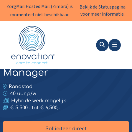
ZorgMail Hosted Mail (Zimbra) is
Bekijk de Statuspagina
voor meer informatie.
momenteel niet beschikbaar.
Enovation
NL
Zoeken
Menu
Business Development
Manager
Randstad
40 uur p/w
Hybride werk mogelijk
€ 5.500,- tot € 6.500,-
Solliciteer direct