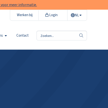
 voor meer informatie.
Werken bij
Login
NL
ns
Contact
zoek