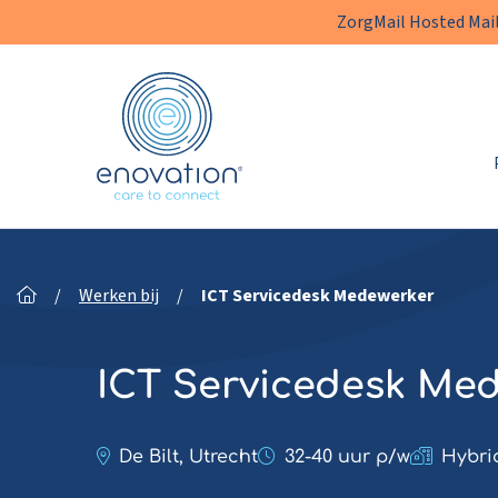
ZorgMail Hosted Mail
Enovation
NL
/
Werken bij
/
ICT Servicedesk Medewerker
ICT Servicedesk Me
De Bilt, Utrecht
32-40 uur p/w
Hybri