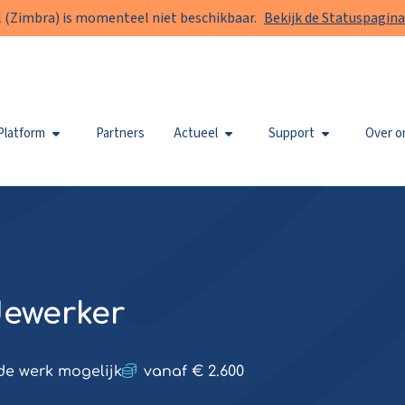
 (Zimbra) is momenteel niet beschikbaar.
Bekijk de Statuspagina
Platform
Partners
Actueel
Support
Over o
dewerker
de werk mogelijk
vanaf € 2.600