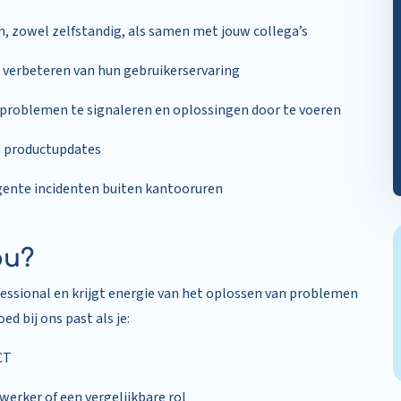
, zowel zelfstandig, als samen met jouw collega’s
 verbeteren van hun gebruikerservaring
roblemen te signaleren en oplossingen door te voeren
en productupdates
rgente incidenten buiten kantooruren
ou?
fessional en krijgt energie van het oplossen van problemen
d bij ons past als je:
CT
erker of een vergelijkbare rol