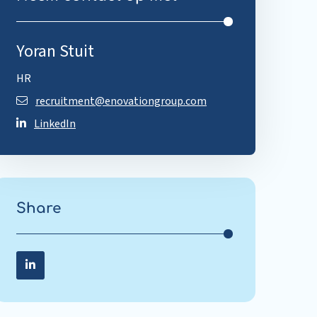
Yoran Stuit
HR
recruitment@enovationgroup.com
LinkedIn
Share
Share on LinkedIn
Share
on