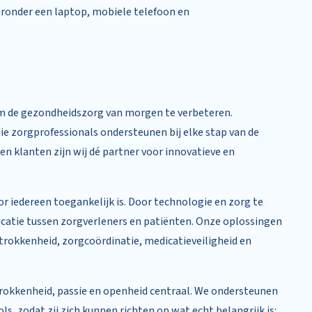
ronder een laptop, mobiele telefoon en
m de gezondheidszorg van morgen te verbeteren.
ie zorgprofessionals ondersteunen bij elke stap van de
en klanten zijn wij dé partner voor innovatieve en
 iedereen toegankelijk is. Door technologie en zorg te
catie tussen zorgverleners en patiënten. Onze oplossingen
trokkenheid, zorgcoördinatie, medicatieveiligheid en
trokkenheid, passie en openheid centraal. We ondersteunen
ls, zodat zij zich kunnen richten op wat echt belangrijk is: