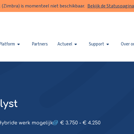
 (Zimbra) is momenteel niet beschikbaar.
Bekijk de Statuspagina
Platform
Partners
Actueel
Support
Over o
lyst
ybride werk mogelijk
€ 3.750 - € 4.250