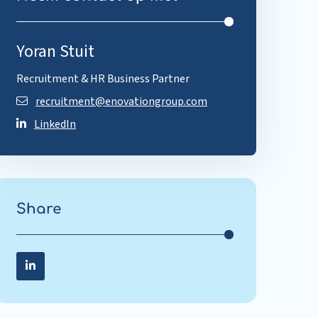
Yoran Stuit
Recruitment & HR Business Partner
recruitment@enovationgroup.com
LinkedIn
Share
Share on LinkedIn
Share
on