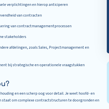
tuele verplichtingen en hierop anticiperen
evendheid van contracten
tisering van contractmanagementprocessen
rne stakeholders
ere afdelingen, zoals Sales, Projectmanagement en
t bij strategische en operationele vraagstukken
ou?
 houding en een scherp oog voor detail. Je weet hoofd- en
in staat om complexe contractstructuren te doorgronden en