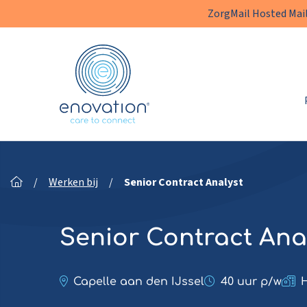
ZorgMail Hosted Mail
Enovation
NL
/
Werken bij
/
Senior Contract Analyst
Senior Contract Ana
Capelle aan den IJssel
40 uur p/w
H