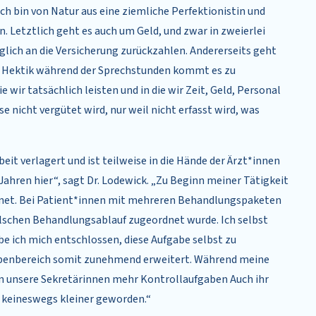
Ich bin von Natur aus eine ziemliche Perfektionistin und
. Letztlich geht es auch um Geld, und zwar in zweierlei
glich an die Versicherung zurückzahlen. Andererseits geht
ie Hektik während der Sprechstunden kommt es zu
 wir tatsächlich leisten und in die wir Zeit, Geld, Personal
se nicht vergütet wird, nur weil nicht erfasst wird, was
eit verlagert und ist teilweise in die Hände der Ärzt*innen
 Jahren hier“, sagt Dr. Lodewick. „Zu Beginn meiner Tätigkeit
net. Bei Patient*innen mit mehreren Behandlungspaketen
schen Behandlungsablauf zugeordnet wurde. Ich selbst
be ich mich entschlossen, diese Aufgabe selbst zu
abenbereich somit zunehmend erweitert. Während meine
en unsere Sekretärinnen mehr Kontrollaufgaben Auch ihr
h keineswegs kleiner geworden.“