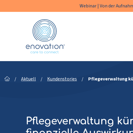
Webinar | Von der Aufnahm
Enovation
DE
/
Aktuell
/
Kundenstories
/
Pflegeverwaltung kü
Pflegeverwaltung k