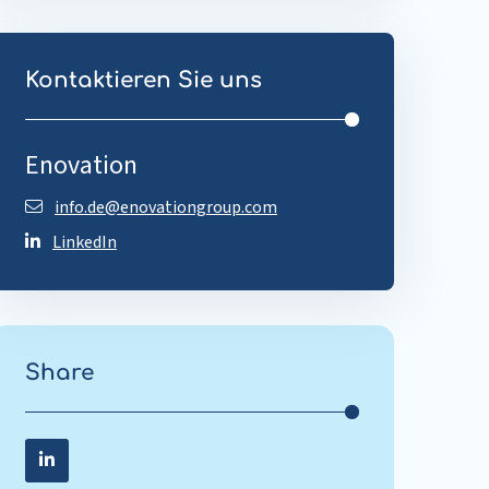
Kontaktieren Sie uns
Enovation
info.de@enovationgroup.com
LinkedIn
Share
Share