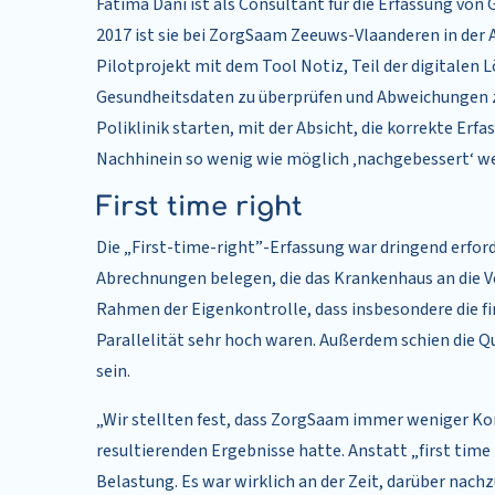
Fatima Dani ist als Consultant für die Erfassung vo
2017 ist sie bei ZorgSaam Zeeuws-Vlaanderen in der A
Pilotprojekt mit dem Tool Notiz, Teil der digitalen 
Gesundheitsdaten zu überprüfen und Abweichungen zu
Poliklinik starten, mit der Absicht, die korrekte Erf
Nachhinein so wenig wie möglich ‚nachgebessert‘ w
First time right
Die „First-time-right”-Erfassung war dringend erfor
Abrechnungen belegen, die das Krankenhaus an die V
Rahmen der Eigenkontrolle, dass insbesondere die f
Parallelität sehr hoch waren. Außerdem schien die Q
sein.
„Wir stellten fest, dass ZorgSaam immer weniger Kon
resultierenden Ergebnisse hatte. Anstatt „first time r
Belastung. Es war wirklich an der Zeit, darüber nac