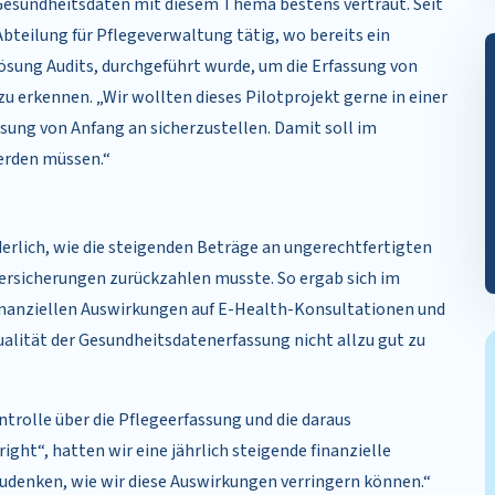
n Gesundheitsdaten mit diesem Thema bestens vertraut. Seit
bteilung für Pflegeverwaltung tätig, wo bereits ein
Lösung Audits, durchgeführt wurde, um die Erfassung von
 erkennen. „Wir wollten dieses Pilotprojekt gerne in einer
assung von Anfang an sicherzustellen. Damit soll im
erden müssen.“
derlich, wie die steigenden Beträge an ungerechtfertigten
ersicherungen zurückzahlen musste. So ergab sich im
inanziellen Auswirkungen auf E-Health-Konsultationen und
ualität der Gesundheitsdatenerfassung nicht allzu gut zu
trolle über die Pflegeerfassung und die daraus
ight“, hatten wir eine jährlich steigende finanzielle
hzudenken, wie wir diese Auswirkungen verringern können.“