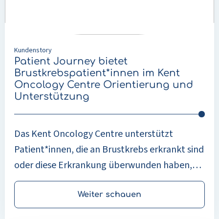
Kent
spielt dabei eine entscheidende Rolle.
Oncology
Pflegefachkräfte unterstützen Menschen zu
Centre
Hause bei verschiedenen Pflegeaufgaben, wie
Orientierung
Kundenstory
und
zum Beispiel der Körperpflege und der
Patient Journey bietet
Unterstützung
Krankenpflege. Eine Organisation, die dabei
Brustkrebspatient*innen im Kent
Oncology Centre Orientierung und
eine wichtige Rolle spielt, ist Buurtzorg
Unterstützung
Nederland.
Das Kent Oncology Centre unterstützt
Patient*innen, die an Brustkrebs erkrankt sind
oder diese Erkrankung überwunden haben,
mithilfe der Patient Journey-App. Über diese
App können Patient*innen jederzeit auf
Weiter schauen
Informationen zu ihrer Diagnose, ihrer