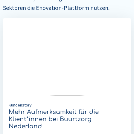
Sektoren die Enovation-Plattform nutzen.
Mehr
lesen
über
Mehr
Aufmerksamkeit
für
die
Klient*innen
bei
Buurtzorg
Nederland
Kundenstory
Mehr Aufmerksamkeit für die
Klient*innen bei Buurtzorg
Nederland