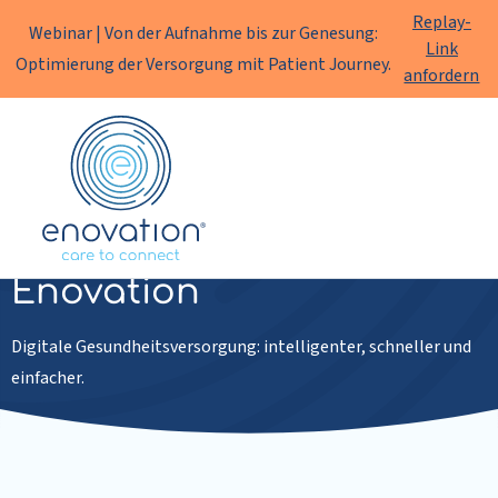
Replay-
Webinar | Von der Aufnahme bis zur Genesung:
Link
Optimierung der Versorgung mit Patient Journey.
anfordern
Enovation
DE
Fernbetreuung von
Enovation
Digitale Gesundheitsversorgung: intelligenter, schneller und
einfacher.