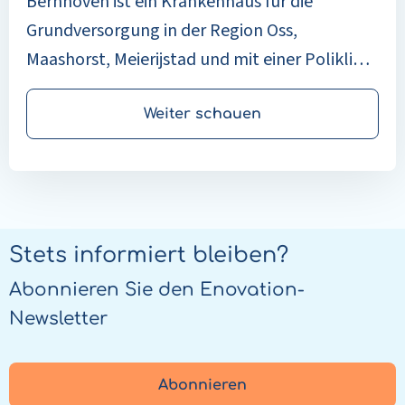
Bernhoven ist ein Krankenhaus für die
Grundversorgung in der Region Oss,
Maashorst, Meierijstad und mit einer Poliklinik
in Oss. Der Ausgangspunkt innerhalb der
Organisation ist, dass die Patient*innen die
Weiter schauen
Kontrolle haben: Medizinische Fachkräfte
richten ihre Arbeit so aus, dass die
Patient*innen so weit wie möglich
selbstbestimmt über ihre Behandlung
Stets informiert bleiben?
entscheiden.
Abonnieren Sie den Enovation-
Newsletter
Abonnieren