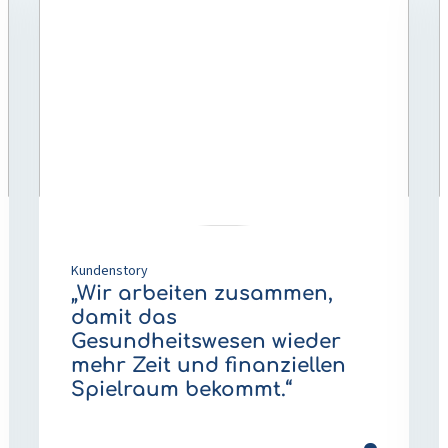
über
ü
„Wir
P
arbeiten
i
zusammen,
d
damit
F
das
S
Gesundheitswesen
w
wieder
d
mehr
g
Zeit
E
und
b
Kundenstory
finanziellen
S
„Wir arbeiten zusammen,
Spielraum
z
damit das
bekommt.“
S
Gesundheitswesen wieder
mehr Zeit und finanziellen
Spielraum bekommt.“