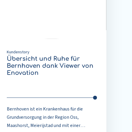
uhe
ür
ernhoven
ank
iewer
on
novation
Kundenstory
Übersicht und Ruhe für
Bernhoven dank Viewer von
Enovation
Bernhoven ist ein Krankenhaus für die
Grundversorgung in der Region Oss,
Maashorst, Meierijstad und mit einer