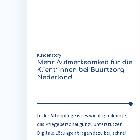
für
die
Klient*innen
bei
Buurtzorg
Nederland
Kundenstory
Mehr Aufmerksamkeit für die
Klient*innen bei Buurtzorg
Nederland
In der Altenpflege ist es wichtiger denn je,
das Pflegepersonal gut zu unterstützen.
Digitale Lösungen tragen dazu bei, schneller