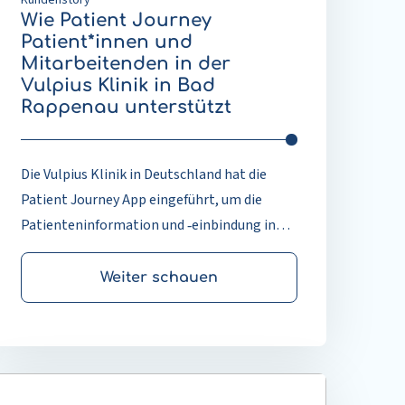
n
Wie Patient Journey
ad
Patient*innen und
appenau
Mitarbeitenden in der
nterstützt
Vulpius Klinik in Bad
Rappenau unterstützt
Die Vulpius Klinik in Deutschland hat die
Patient Journey App eingeführt, um die
Patienteninformation und ‑einbindung in
der orthopädischen Versorgung zu
verbessern. Die App digitalisiert
Weiter schauen
Behandlungspfade für Knie‑ und
Hüftgelenkersatz und begleitet
Patientinnen und Patienten durch
Vorbereitung, Operation, Genesung und
ehr
Nachsorge – mit klaren Informationen und
esen