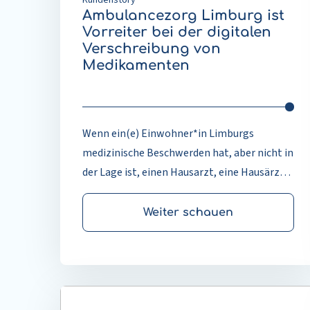
Nederland.
Ambulancezorg Limburg ist
Vorreiter bei der digitalen
Verschreibung von
Medikamenten
Wenn ein(e) Einwohner*in Limburgs
medizinische Beschwerden hat, aber nicht in
der Lage ist, einen Hausarzt, eine Hausärztin
oder ein Krankenhaus aufzusuchen, ist
Ambulancezorg Limburg zur Stelle.
Weiter schauen
Ambulancezorg Limburg bietet mit Hilfe
von ausgebildeten Ärzt*innen,
Pflegefachkräften und Arzthelfer*innen
(MAZ) nicht nur eine Akutversorgung,
Mehr
sondern auch eine Versorgung bei
lesen