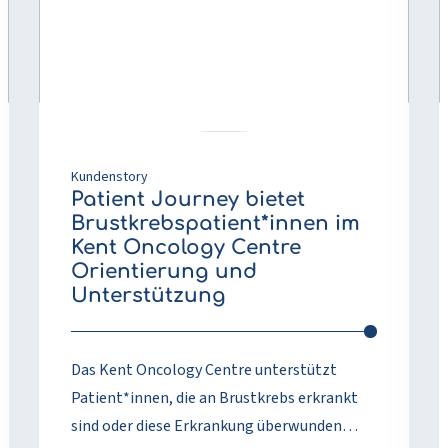
bietet
R
Brustkrebspatient*innen
f
im
B
Kent
d
Oncology
V
Centre
v
Orientierung
E
und
Kundenstory
Unterstützung
Patient Journey bietet
Brustkrebspatient*innen im
Kent Oncology Centre
Orientierung und
Unterstützung
Das Kent Oncology Centre unterstützt
Patient*innen, die an Brustkrebs erkrankt
sind oder diese Erkrankung überwunden