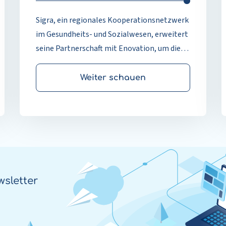
Sigra, ein regionales Kooperationsnetzwerk
im Gesundheits- und Sozialwesen, erweitert
seine Partnerschaft mit Enovation, um die
digitale Zusammenarbeit zwischen
Gesundheitsorganisationen in Noord-
Weiter schauen
Holland zu stärken. Als regionaler Partner
unterstützt Sigra drei digitale Lösungen von
Enovation für das Gesundheitswesen:
Enovation Mail (Sichere E-Mail und EDI),
Enovation POINT (Überweisung und
Pflegekoordination im
Kapazitätsmanagement) und Enovation
sletter
Medimo (Medikationsverwaltung). Sigra
spielt eine zentrale Rolle bei der Auswahl,
Implementierung und Optimierung dieser