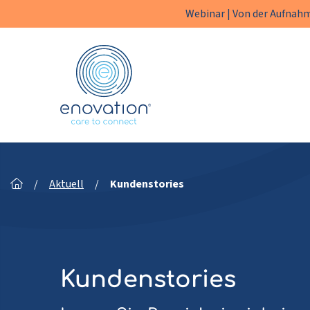
Webinar | Von der Aufnahm
Enovation
DE
/
Aktuell
/
Kundenstories
Kundenstories