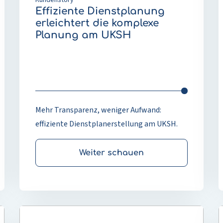
i
Effiziente Dienstplanung
B
erleichtert die komplexe
R
Planung am UKSH
u
Mehr Transparenz, weniger Aufwand:
effiziente Dienstplanerstellung am UKSH.
Weiter schauen
Mehr
M
lesen
l