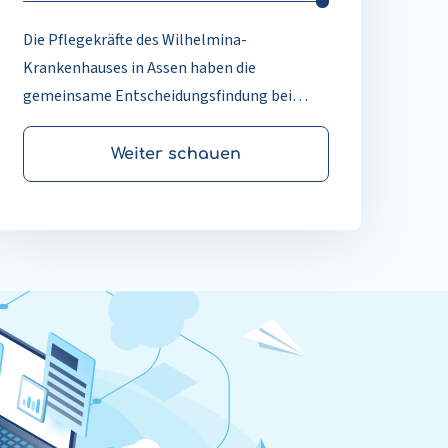
Die Pflegekräfte des Wilhelmina-
Krankenhauses in Assen haben die
gemeinsame Entscheidungsfindung bei
Schlaganfällen zur Selbstverständlichkeit
gemacht, indem sie die Entscheidungshilfe
Weiter schauen
strukturell in den Pflegeprozess integriert
haben, was zu besser informierten und
engagierteren Patienten führt.