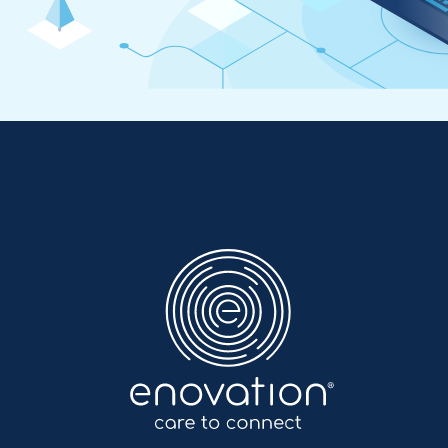
Anwendungen mit dem Ziel, Pflegekräften
Zeit und finanzielle Spielräume
zurückzugeben. Durch datengestützte
Ansätze und regionale Vereinbarungen
fördert Sigra Effizienz und
sektorübergreifende Zusammenarbeit.
Enovation
DE