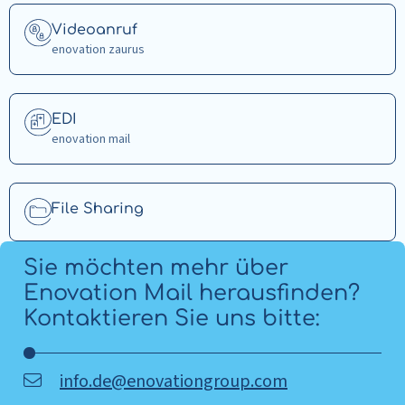
Mehr
Videoanruf
lesen
enovation zaurus
über
Videoanruf
Mehr
EDI
lesen
enovation mail
über
EDI
Mehr
File Sharing
lesen
über
Sie möchten mehr über
File
Enovation Mail herausfinden?
Sharing
Kontaktieren Sie uns bitte:
info.de@enovationgroup.com