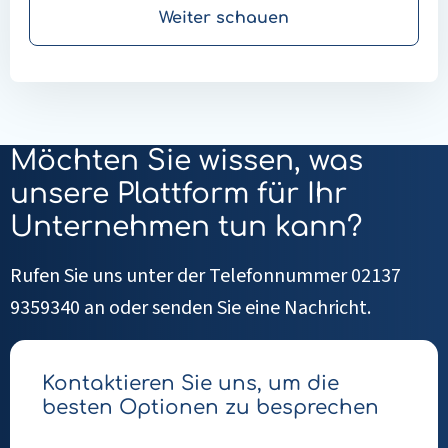
Organisation ist, dass die Patient*innen die
Weiter schauen
Kontrolle haben: Medizinische Fachkräfte
richten ihre Arbeit so aus, dass die
Patient*innen so weit wie möglich
selbstbestimmt über ihre Behandlung
Möchten Sie wissen, was
entscheiden.
unsere Plattform für Ihr
Unternehmen tun kann?
Rufen Sie uns unter der Telefonnummer 02137
9359340 an oder senden Sie eine Nachricht.
Kontaktieren Sie uns, um die
besten Optionen zu besprechen