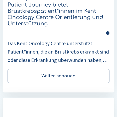
und
zum Beispiel der Körperpflege und der
Patient Journey bietet
Unterstützung
Krankenpflege. Eine Organisation, die dabei
Brustkrebspatient*innen im Kent
Oncology Centre Orientierung und
eine wichtige Rolle spielt, ist Buurtzorg
Unterstützung
Nederland.
Das Kent Oncology Centre unterstützt
Patient*innen, die an Brustkrebs erkrankt sind
oder diese Erkrankung überwunden haben,
mithilfe der Patient Journey-App. Über diese
App können Patient*innen jederzeit auf
Weiter schauen
Informationen zu ihrer Diagnose, ihrer
Behandlung und den nächsten Schritten in
Mehr
ihrem Behandlungsverlauf zugreifen. Das
lesen
bietet Klarheit, Struktur, professionelle
über