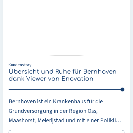
Glaubwürdigkeit und Sicherheit in einer Zeit
Übersicht
und
großer Unsicherheit.
Ruhe
für
Bernhoven
dank
Viewer
von
Enovation
Kundenstory
Übersicht und Ruhe für Bernhoven
dank Viewer von Enovation
Bernhoven ist ein Krankenhaus für die
Grundversorgung in der Region Oss,
Maashorst, Meierijstad und mit einer Poliklinik
in Oss. Der Ausgangspunkt innerhalb der