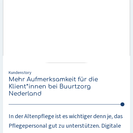
über
Mehr
Aufmerksamkeit
für
die
Klient*innen
bei
Buurtzorg
Nederland
Kundenstory
Mehr Aufmerksamkeit für die
Klient*innen bei Buurtzorg
Nederland
In der Altenpflege ist es wichtiger denn je, das
Pflegepersonal gut zu unterstützen. Digitale