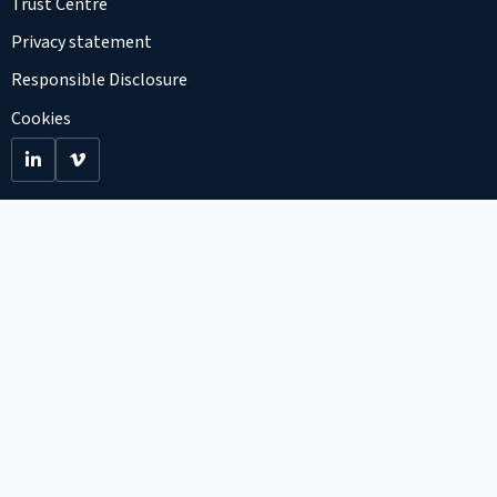
Trust Centre
Privacy statement
Responsible Disclosure
Cookies
Go
Go
to
to
LinkedIn
Viemo