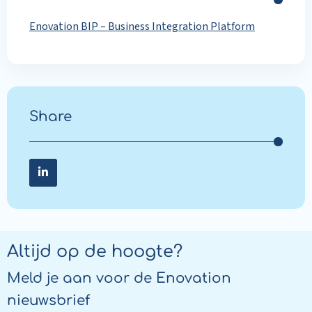
Enovation BIP – Business Integration Platform
Share
Share on LinkedIn
Share
on
LinkedIn
Altijd op de hoogte?
Meld je aan voor de Enovation
nieuwsbrief