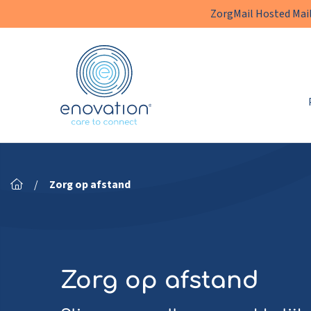
ZorgMail Hosted Mail
Enovation
NL
/
Zorg op afstand
Zorg op afstand