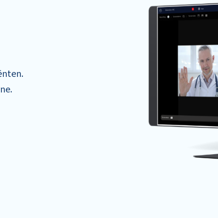
ënten.
ne.