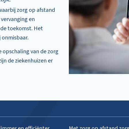
aarbij zorg op afstand
s vervanging en
s de toekomst. Het
j onmisbaar.
e opschaling van de zorg
zijn de ziekenhuizen er
limmer en efficiënter
Met zorg op afstand zorg