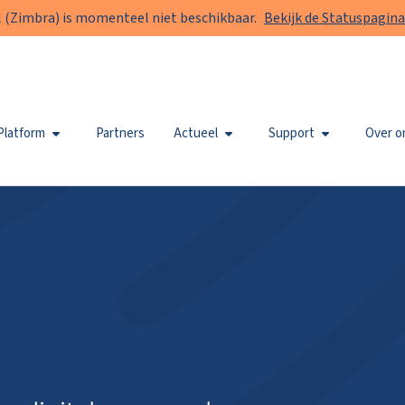
 (Zimbra) is momenteel niet beschikbaar.
Bekijk de Statuspagina
Platform
Partners
Actueel
Support
Over o