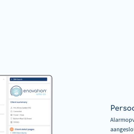
Perso
Alarmopv
aangeslo