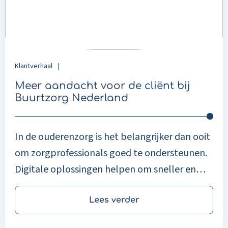
cliënt
bij
Buurtzorg
Nederland
Klantverhaal
|
Meer aandacht voor de cliënt bij
Buurtzorg Nederland
In de ouderenzorg is het belangrijker dan ooit
om zorgprofessionals goed te ondersteunen.
Digitale oplossingen helpen om sneller en
efficiënter te werken, zodat meer tijd overblijft
voor persoonlijke aandacht en goede zorg
Lees verder
voor de cliënt. De ouderenzorg is de