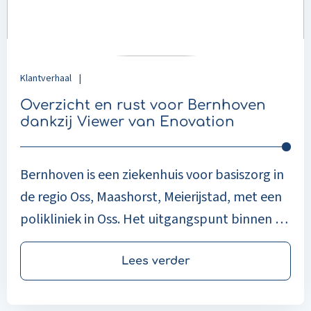
dankzij
Viewer
van
Enovation
Klantverhaal
|
Overzicht en rust voor Bernhoven
dankzij Viewer van Enovation
Bernhoven is een ziekenhuis voor basiszorg in
de regio Oss, Maashorst, Meierijstad, met een
polikliniek in Oss. Het uitgangspunt binnen de
organisatie is dat de regie bij de patiënt ligt:
zorgprofessionals richten hun werk zo in dat
Lees verder
patiënten zoveel mogelijk zelf de regie
houden over hun behandeling.