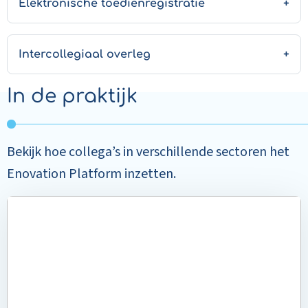
Elektronische toedienregistratie
Intercollegiaal overleg
In de praktijk
Bekijk hoe collega’s in verschillende sectoren het
Enovation Platform inzetten.
Read
more
about
Meer
aandacht
voor
de