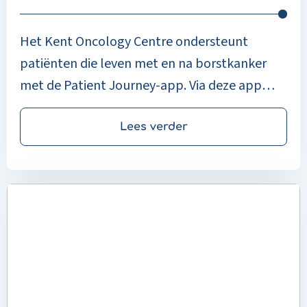
Het Kent Oncology Centre ondersteunt
patiënten die leven met en na borstkanker
met de Patient Journey-app. Via deze app
hebben patiënten op elk moment toegang
tot informatie over hun diagnose,
Lees verder
behandeling en de vervolgstappen in hun
zorgtraject. Het biedt duidelijkheid, structuur,
Read
professionele betrouwbaarheid en
more
geruststelling in een tijd van grote
about
onzekerheid.
Overzicht
en
rust
voor
Bernhoven