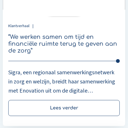
en
binnen de organisatie.
financiële
ruimte
terug
Klantverhaal
|
te
geven
“We werken samen om tijd en
aan
financiële ruimte terug te geven aan
de
de zorg”
zorg”
Sigra, een regionaal samenwerkingsnetwerk
in zorg en welzijn, breidt haar samenwerking
met Enovation uit om de digitale
samenwerking tussen zorgorganisaties in
Noord-Holland te versterken. Als
Lees verder
regiopartner faciliteert Sigra drie digitale
oplossingen van Enovation voor de zorg: