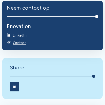
Neem contact op
Enovation
LinkedIn
Contact
Share
Share on LinkedIn
Share
on