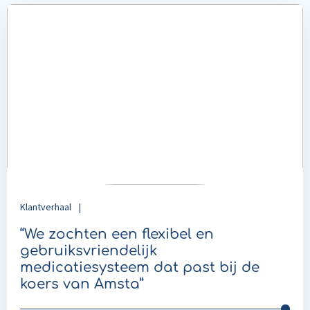
LinkedIn
Read
more
about
“We
zochten
een
flexibel
en
gebruiksvriendelijk
medicatiesysteem
dat
past
Klantverhaal
|
bij
de
“We zochten een flexibel en
koers
gebruiksvriendelijk
van
medicatiesysteem dat past bij de
Amsta”
koers van Amsta”