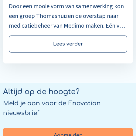
Door een mooie vorm van samenwerking kon
een groep Thomashuizen de overstap naar
medicatiebeheer van Medimo maken. Eén van
de ‘ambassadeurs’ hiervan is Henk de Jong
van Thomashuis Ouderkerk aan den IJssel. Hij
Lees verder
bracht vijftien collega’s van Thomashuizen bij
elkaar, die sinds oktober 2024 in een
zogeheten cluster gebruik maken van
Medimo. Naar grote tevredenheid, kunnen we
Altijd op de hoogte?
wel zeggen.
Meld je aan voor de Enovation
nieuwsbrief
Aanmelden