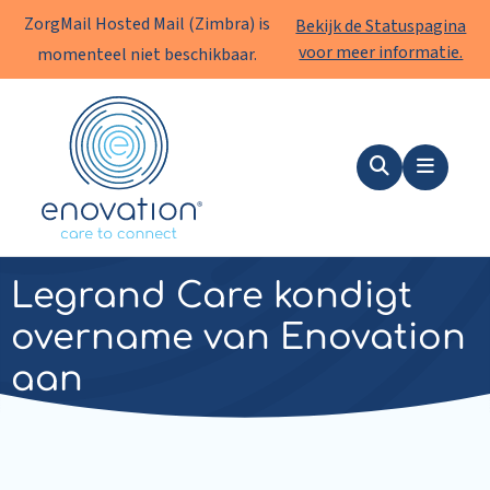
ZorgMail Hosted Mail (Zimbra) is
Bekijk de Statuspagina
voor meer informatie.
momenteel niet beschikbaar.
Enovation
NL
Zoeken
Menu
Nieuws
|
23 april 2024
Legrand Care kondigt
overname van Enovation
aan