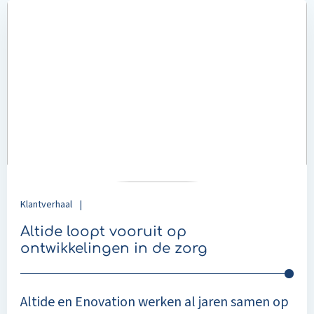
Read
more
about
Altide
loopt
vooruit
op
ontwikkelingen
in
de
zorg
Klantverhaal
|
Altide loopt vooruit op
ontwikkelingen in de zorg
Altide en Enovation werken al jaren samen op