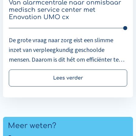
cx
Van alarmcentrale naar onmisbaar
medisch service center met
Enovation UMO cx
De grote vraag naar zorg eist een slimme
inzet van verpleegkundig geschoolde
mensen. Daarom is dit hét om efficiënter te
werken met behulp van digitale oplossingen!
Lees verder
Meer weten?