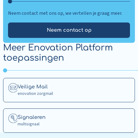
Neem contact met ons op, we vertellen je graag meer.
Neem contact op
Meer Enovation Platform
toepassingen
Read
Veilige Mail
more
enovation zorgmail
about
Veilige
Mail
Read
Signaleren
more
multisignaal
about