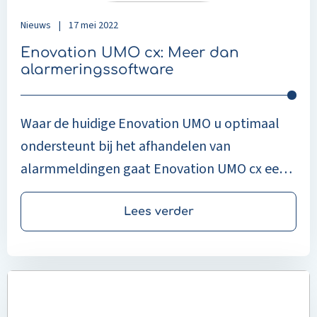
Nieuws
|
17 mei 2022
Enovation UMO cx: Meer dan
alarmeringssoftware
Waar de huidige Enovation UMO u optimaal
ondersteunt bij het afhandelen van
alarmmeldingen gaat Enovation UMO cx een
stap verder.
Lees verder
Read
more
about