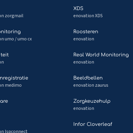
Read
XDS
more
on zorgmail
enovation XDS
about
XDS
Read
nitoring
Roosteren
more
on umo / umo cx
enovation
about
itoring
Roosteren
Read
teit
Real World Monitoring
more
on
enovation
about
it
Real
Read
nregistratie
Beeldbellen
World
more
on medimo
enovation zaurus
Monitoring
about
egistratie
Beeldbellen
Read
hare
Zorgkeuzehulp
more
enovation
about
Zorgkeuzehulp
Read
Infor Cloverleaf
more
on lspconnect