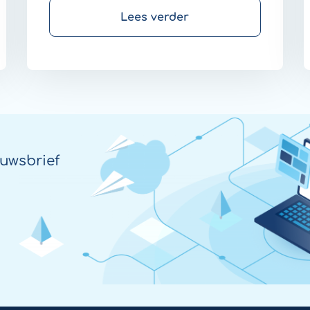
dashboard van medische
Lees verder
zorgcentrales.
uwsbrief