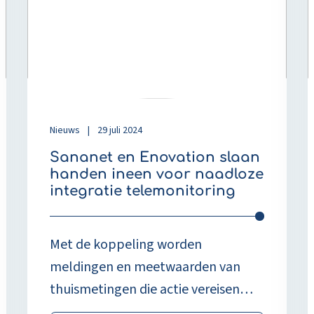
Enovation
N
slaan
m
handen
o
ineen
n
voor
Z
naadloze
o
integratie
A
telemonitoring
Nieuws
|
29 juli 2024
Sananet en Enovation slaan
handen ineen voor naadloze
integratie telemonitoring
Met de koppeling worden
meldingen en meetwaarden van
thuismetingen die actie vereisen
rechtstreeks weergegeven op het