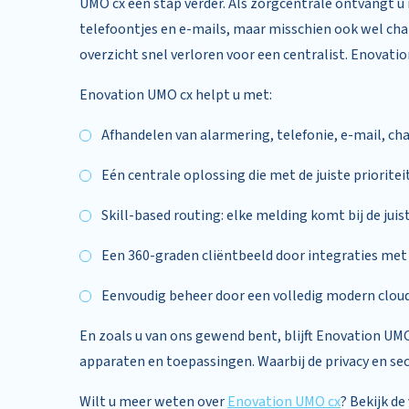
UMO cx een stap verder. Als zorgcentrale ontvangt 
telefoontjes en e-mails, maar misschien ook wel ch
overzicht snel verloren voor een centralist. Enovat
Enovation UMO cx helpt u met:
Afhandelen van alarmering, telefonie, e-mail, c
Eén centrale oplossing die met de juiste priorite
Skill-based routing: elke melding komt bij de juis
Een 360-graden cliëntbeeld door integraties me
Eenvoudig beheer door een volledig modern clou
En zoals u van ons gewend bent, blijft Enovation UMO
apparaten en toepassingen. Waarbij de privacy en secu
Wilt u meer weten over
Enovation UMO cx
? Bekijk d