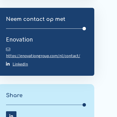
Neem contact op met
Enovation
https://enovationgroup.com/nl/contact/
LinkedIn
Share
Share on LinkedIn
Share