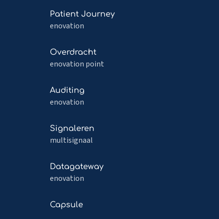
Read
Patient Journey
more
enovation
about
Patient
Read
Overdracht
Journey
more
enovation point
about
Overdracht
Read
Auditing
more
enovation
about
Auditing
Read
Signaleren
more
multisignaal
about
Signaleren
Read
Datagateway
more
enovation
about
Datagateway
Read
Capsule
more