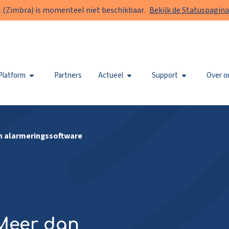
 (Zimbra) is momenteel niet beschikbaar.
Bekijk de Statuspagina
Platform
Partners
Actueel
Support
Over o
n alarmeringssoftware
Meer dan