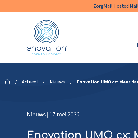
ZorgMail Hosted Mail
Enovation
NL
/
Actueel
/
Nieuws
/
Enovation UMO cx: Meer da
Nieuws
|
17 mei 2022
Enovation UMO cx: 