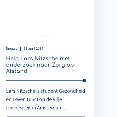
itzsche
et
nderzoek
aar
org
p
fstand
Nieuws
|
18 april 2024
Help Lars Nitzsche met
onderzoek naar Zorg op
Afstand
Lars Nitzsche is student Gezondheid
en Leven (BSc) op de Vrije
Universiteit in Amsterdam.
Momenteel voert hij zijn afstudeer-