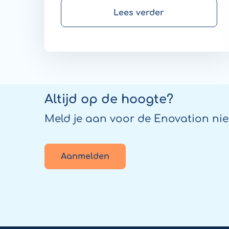
maken. Maar hoe kunnen
Lees verder
ziekenhuizen digitale zorg succesvol
opschalen? Enovation deed
onderzoek naar de mogelijkheden
en de verwachte obstakels.
Altijd op de hoogte?
Meld je aan voor de Enovation nie
Aanmelden