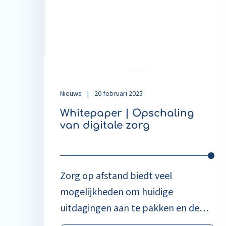
Opschaling
van
digitale
zorg
Nieuws
|
20 februari 2025
Whitepaper | Opschaling
van digitale zorg
Zorg op afstand biedt veel
mogelijkheden om huidige
uitdagingen aan te pakken en de
zorg efficiënter en toegankelijker te