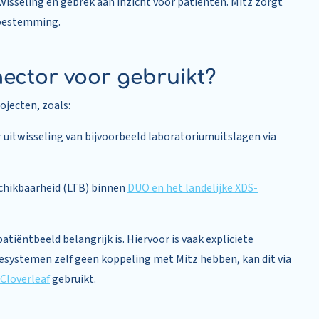
wisseling en gebrek aan inzicht voor patiënten. Mitz zorgt
toestemming.
ector voor gebruikt?
ojecten, zoals:
 uitwisseling van bijvoorbeeld laboratoriumuitslagen via
eschikbaarheid (LTB) binnen
DUO en het landelijke XDS-
ëntbeeld belangrijk is. Hiervoor is vaak expliciete
esystemen zelf geen koppeling met Mitz hebben, kan dit via
Cloverleaf
gebruikt.