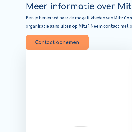
Meer informatie over Mi
Ben je benieuwd naar de mogelijkheden van Mitz Conne
organisatie aansluiten op Mitz? Neem contact met o
Contact opnemen
Read
more
about
Samen
naar
één
landelijk
netwerk
voor
diagnostiek