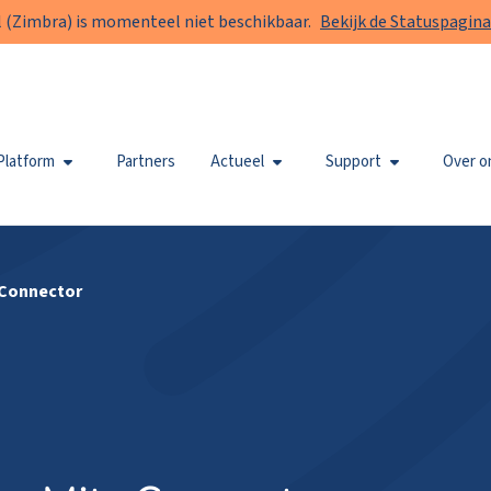
 (Zimbra) is momenteel niet beschikbaar.
Bekijk de Statuspagina
Platform
Partners
Actueel
Support
Over o
 Connector