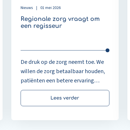
s
Nieuws
|
01 mei 2026
Regionale zorg vraagt om
een regisseur
De druk op de zorg neemt toe. We
willen de zorg betaalbaar houden,
patiënten een betere ervaring
bieden en zorgverleners ontlasten.
Tegelijkertijd verschuift de focus
Lees verder
steeds meer van ziekte naar
gezondheid en van behandeling
door individuele zorginstellingen