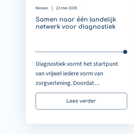
Nieuws
|
22 mei 2026
Samen naar één landelijk
netwerk voor diagnostiek
Diagnostiek vormt het startpunt
van vrijwel iedere vorm van
zorgverlening. Doordat
laboratoriumdiagnostiek in alle
zorgdomeinen wordt toegepast,
Lees verder
kent het domein een versnipperd
landschap van systemen,
standaarden en werkwijzen. In een