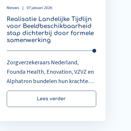
amenwerking
Nieuws
|
07 januari 2026
Realisatie Landelijke Tijdlijn
voor Beeldbeschikbaarheid
stap dichterbij door formele
samenwerking
Zorgverzekeraars Nederland,
Founda Health, Enovation, VZVZ en
Alphatron bundelen hun krachten
om de Landelijke Tijdlijn voor
Beeldbeschikbaarheid te realiseren.
Lees verder
Dit landelijke netwerk zorgt ervoor
dat zorgverleners eenvoudig
diagnostische beeldonderzoeken