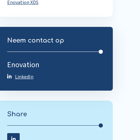
Enovation XDS
Neem contact op
Enovation
LinkedIn
Share
Share on LinkedIn
Share