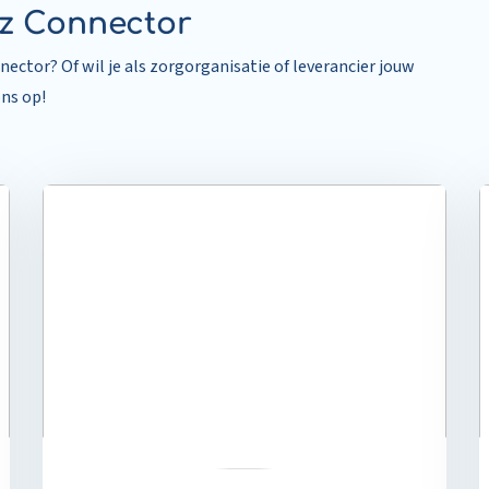
tz Connector
ctor? Of wil je als zorgorganisatie of leverancier jouw
ns op!
Read
R
more
m
about
a
Regionale
R
zorg
L
vraagt
T
om
v
een
B
regisseur
s
d
d
f