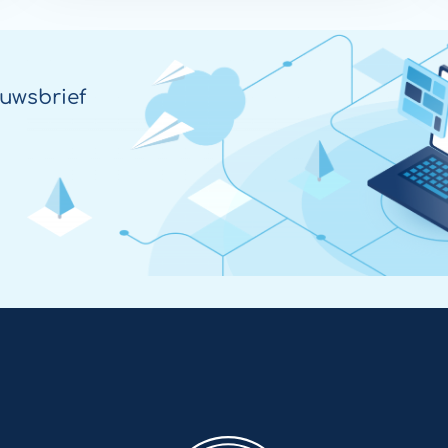
naar samenwerking in de regio.
Tijdens het event Zorg & ICT legden
Fleur Maagdenberg en Glenn Bruins
uwsbrief
van Enovation (onderdeel van
Legrand Care) uit waarom regionale
samenwerking essentieel is.
Enovation