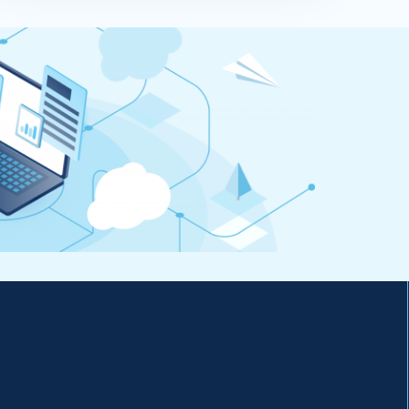
kunnen opvragen. Na een
succesvolle Proof of Concept in
2025 volgt in 2026 de landelijke
uitrol, waarbij zorginstellingen
technisch en financieel worden
ondersteund.