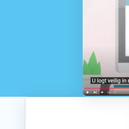
Read
more
about
Hoe
digitale