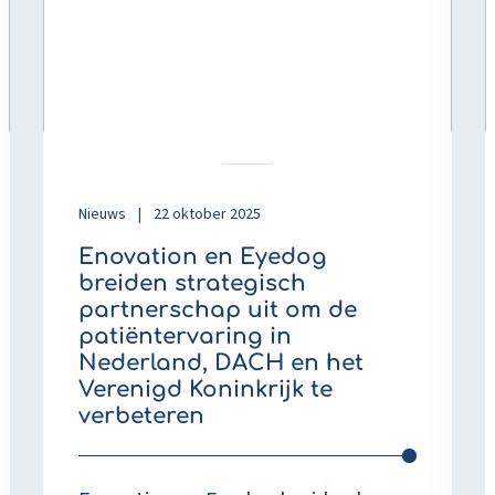
Eyedog
v
breiden
z
strategisch
f
partnerschap
b
uit
d
om
d
de
v
patiëntervaring
Nieuws
|
22 oktober 2025
in
Enovation en Eyedog
Nederland,
breiden strategisch
DACH
partnerschap uit om de
en
patiëntervaring in
het
Nederland, DACH en het
Verenigd
Verenigd Koninkrijk te
Koninkrijk
verbeteren
te
verbeteren