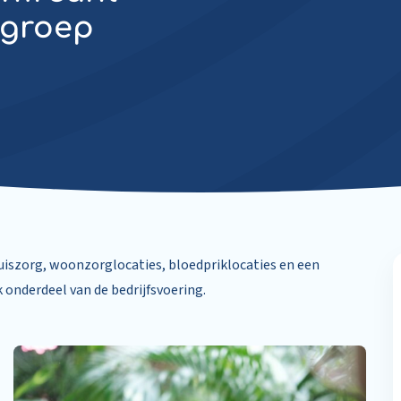
ggroep
uiszorg, woonzorglocaties, bloedpriklocaties en een
k onderdeel van de bedrijfsvoering.