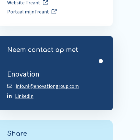
Website Treant
Portaal mijnTreant
Neem contact op met
Enovation
info.nl@enovationgroup.com
LinkedIn
Share