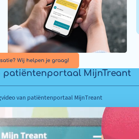
atie? Wij helpen je graag!
o patiëntenportaal MijnTreant
egvideo van patiëntenportaal MijnTreant