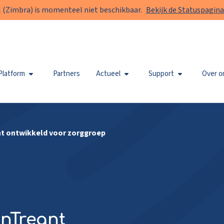
 (Zimbra) is momenteel niet beschikbaar.
Bekijk de Statuspagina
Platform
Partners
Actueel
Support
Over o
nt ontwikkeld voor zorggroep
jnTreant