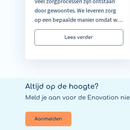
Veel zorgprocessen zijn ontstaan
door gewoontes. We leveren zorg
op een bepaalde manier omdat we
dit nu eenmaal zo doen. Op het ICT
& Health Congres bespraken
Lees verder
Thomas Timmers, medeoprichter
van Patient Journey App, en Fleur
Maagdenberg, Business
Development bij Enovation, hoe
digitalisering van de zorg deze
Altijd op de hoogte?
gewoontes kan doorbreken. Niet
Meld je aan voor de Enovation nie
door meer technologie toe te
voegen, maar door zorg slimmer,
Aanmelden
menselijker en passender in te