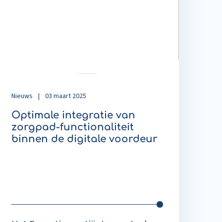
an
orgpad-
unctionaliteit
innen
e
igitale
oordeur
Nieuws
|
03 maart 2025
Optimale integratie van
zorgpad-functionaliteit
binnen de digitale voordeur