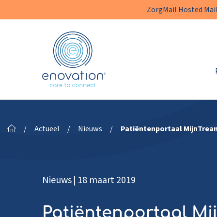
ZorgMail Hosted Mail
Enovation
NL
/
Actueel
/
Nieuws
/
Patiëntenportaal MijnTrea
Nieuws
|
18 maart 2019
Patiëntenportaal Mi