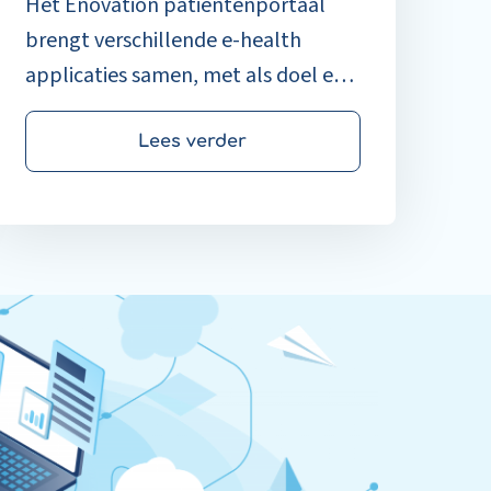
Het Enovation patiëntenportaal
brengt verschillende e-health
applicaties samen, met als doel een
eenduidig en vertrouwd
vertrekpunt voor de patiënt aan te
Lees verder
bieden; één plek waar notificaties
en taken van digitale toepassingen
samenkomen.