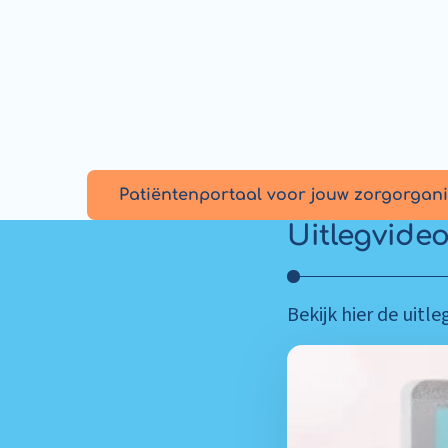
Patiëntenportaal voor jouw zorgorganis
Uitlegvide
Bekijk hier de uitl