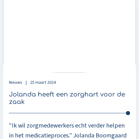
more
about
Jolanda
heeft
een
zorghart
voor
de
zaak
Nieuws
|
25 maart 2024
Jolanda heeft een zorghart voor de
zaak
“Ik wil zorgmedewerkers echt verder helpen
in het medicatieproces.” Jolanda Boomgaard