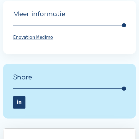
Meer informatie
Enovation Medimo
Share
Share on LinkedIn
Share
on
LinkedIn
Read