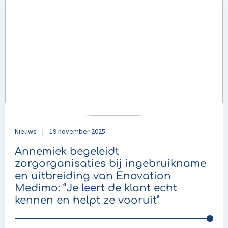
more
about
Annemiek
begeleidt
zorgorganisaties
bij
ingebruikname
en
uitbreiding
van
Enovation
Nieuws
|
19 november 2025
Medimo:
“Je
Annemiek begeleidt
leert
zorgorganisaties bij ingebruikname
de
en uitbreiding van Enovation
klant
Medimo: “Je leert de klant echt
echt
kennen en helpt ze vooruit”
kennen
en