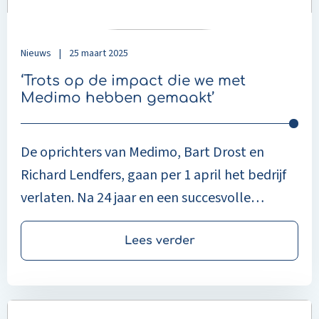
met
Medimo
hebben
Nieuws
|
25 maart 2025
gemaakt’
‘Trots op de impact die we met
Medimo hebben gemaakt’
De oprichters van Medimo, Bart Drost en
Richard Lendfers, gaan per 1 april het bedrijf
verlaten. Na 24 jaar en een succesvolle
overdracht aan Enovation kunnen zij
terugkijken op het bedenken en ontwikkelen
Lees verder
van een applicatie die de zorg echt beter
heeft gemaakt.
Read