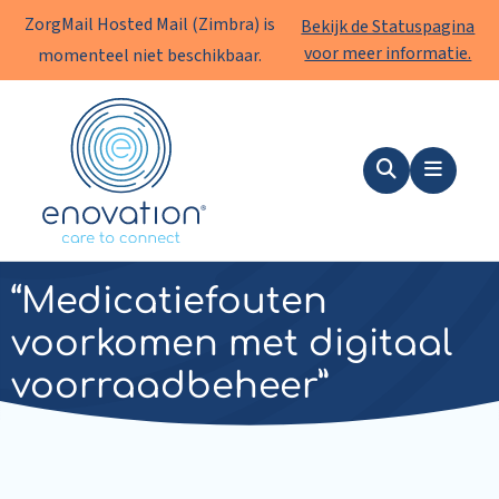
ZorgMail Hosted Mail (Zimbra) is
Bekijk de Statuspagina
voor meer informatie.
momenteel niet beschikbaar.
Enovation
NL
Zoeken
Menu
Nieuws
|
25 september 2023
“Medicatiefouten
voorkomen met digitaal
voorraadbeheer”