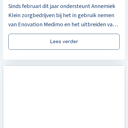
helpt
Sinds februari dit jaar ondersteunt Annemiek
ze
Klein zorgbedrijven bij het in gebruik nemen
vooruit”
van Enovation Medimo en het uitbreiden van
oplossingen bij bestaande klanten.
Lees verder
Read
more
about
‘Trots
op
de
impact
die
we