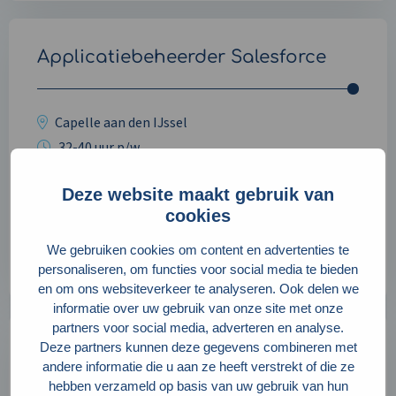
Applicatiebeheerder Salesforce
Capelle aan den IJssel
32-40 uur p/w
Hybride werk mogelijk
Deze website maakt gebruik van
€ 3.500 tot € 5.500
cookies
Bekijk vacature
We gebruiken cookies om content en advertenties te
personaliseren, om functies voor social media te bieden
en om ons websiteverkeer te analyseren. Ook delen we
informatie over uw gebruik van onze site met onze
partners voor social media, adverteren en analyse.
Deze partners kunnen deze gegevens combineren met
Open sollicitatie Stage
andere informatie die u aan ze heeft verstrekt of die ze
hebben verzameld op basis van uw gebruik van hun