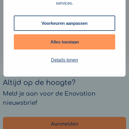
services.
Nederland
24-40 uur p/w
Hybride stagelopen mogelijk
Voorkeuren aanpassen
Bekijk vacature
Alles toestaan
Details tonen
Altijd op de hoogte?
Meld je aan voor de Enovation
nieuwsbrief
Aanmelden