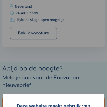
Nederland
24-40 uur p/w
Hybride stagelopen mogelijk
Bekijk vacature
Altijd op de hoogte?
Meld je aan voor de Enovation
nieuwsbrief
Aanmelden
Deze website maakt gebruik van