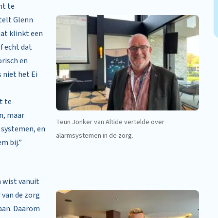
nt te
stelt Glenn
Dat klinkt een
f echt dat
orisch en
 niet het Ei
t te
en, maar
Teun Jonker van Altide vertelde over
5 systemen, en
alarmsystemen in de zorg.
m bij.”
 wist vanuit
 van de zorg
taan. Daarom