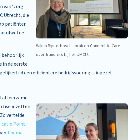
n van ‘zorg
C Utrecht, die
rop patiënten
aar ofwel de
Wilma Bijsterbosch sprak op Connect to Care
over transfers bij het UMCU.
n behoorlijk
 in de eerste
ijkertijd een efficiëntere bedrijfsvoering is ingezet.
ntal leerzame
ertise inzetten
 Zo vertelde
icatie Point
 van
Thema