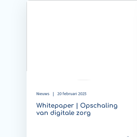
Read
more
about
Whitepaper
|
Opschaling
van
digitale
zorg
Nieuws
|
20 februari 2025
Whitepaper | Opschaling
van digitale zorg