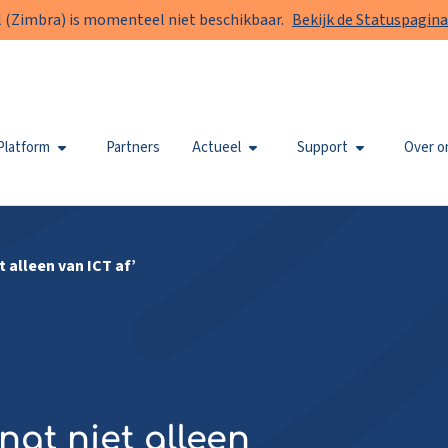
 (Zimbra) is momenteel niet beschikbaar.
Bekijk de Statuspagina
Platform
Partners
Actueel
Support
Over o
t alleen van ICT af’
ngt niet alleen