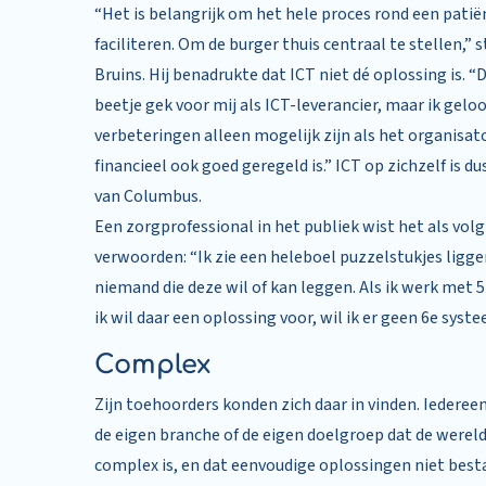
“Het is belangrijk om het hele proces rond een patië
faciliteren. Om de burger thuis centraal te stellen,” 
Bruins. Hij benadrukte dat ICT niet dé oplossing is. “
beetje gek voor mij als ICT-leverancier, maar ik geloo
verbeteringen alleen mogelijk zijn als het organisat
financieel ook goed geregeld is.” ICT op zichzelf is dus
van Columbus.
Een zorgprofessional in het publiek wist het als volg
verwoorden: “Ik zie een heleboel puzzelstukjes ligg
niemand die deze wil of kan leggen. Als ik werk met 
ik wil daar een oplossing voor, wil ik er geen 6e systee
Complex
Zijn toehoorders konden zich daar in vinden. Iedereen
de eigen branche of de eigen doelgroep dat de wereld
complex is, en dat eenvoudige oplossingen niet bes