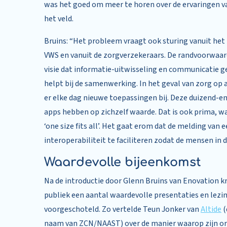
was het goed om meer te horen over de ervaringen va
het veld.
Bruins: “Het probleem vraagt ook sturing vanuit het 
VWS en vanuit de zorgverzekeraars. De randvoorwaard
visie dat informatie-uitwisseling en communicatie ge
helpt bij de samenwerking. In het geval van zorg op
er elke dag nieuwe toepassingen bij. Deze duizend-e
apps hebben op zichzelf waarde. Dat is ook prima, wa
‘one size fits all’. Het gaat erom dat de melding van
interoperabiliteit te faciliteren zodat de mensen i
Waardevolle bijeenkomst
Na de introductie door Glenn Bruins van Enovation k
publiek een aantal waardevolle presentaties en lezi
voorgeschoteld. Zo vertelde Teun Jonker van
Altide
(
naam van ZCN/NAAST) over de manier waarop zijn or