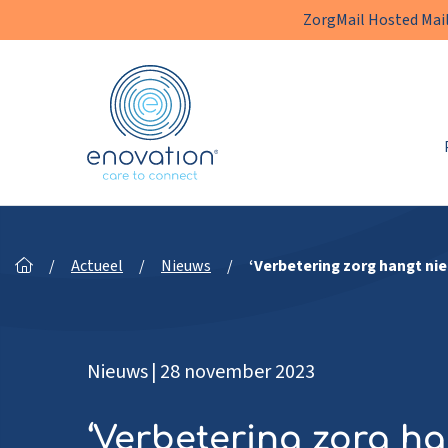
ZorgMail Hosted Mail
Enovation
NL
/
Actueel
/
Nieuws
/
‘Verbetering zorg hangt nie
Nieuws
|
28 november 2023
‘Verbetering zorg ha