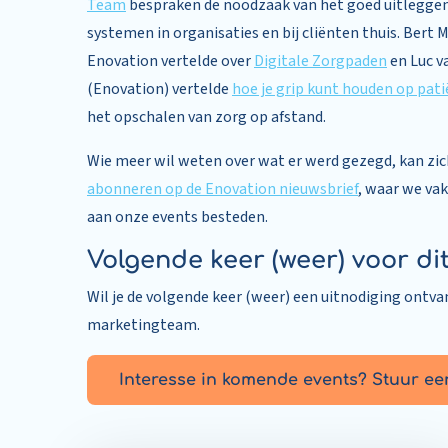
Team
bespraken de noodzaak van het goed uitlegge
systemen in organisaties en bij cliënten thuis. Bert 
Enovation vertelde over
Digitale Zorgpaden
en Luc v
(Enovation) vertelde
hoe je grip kunt houden op pati
het opschalen van zorg op afstand.
Wie meer wil weten over wat er werd gezegd, kan zic
abonneren op de Enovation nieuwsbrief
, waar we va
aan onze events besteden.
Volgende keer (weer) voor d
Wil je de volgende keer (weer) een uitnodiging ontva
marketingteam.
Interesse in komende events? Stuur ee