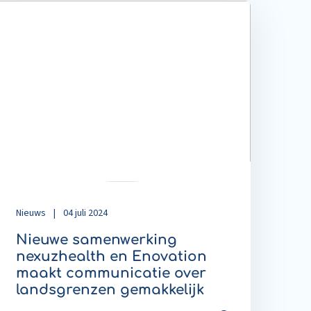
ead
ore
bout
ieuwe
amenwerking
exuzhealth
n
novation
aakt
ommunicatie
ver
andsgrenzen
emakkelijk
Nieuws
|
04 juli 2024
Nieuwe samenwerking
nexuzhealth en Enovation
maakt communicatie over
landsgrenzen gemakkelijk