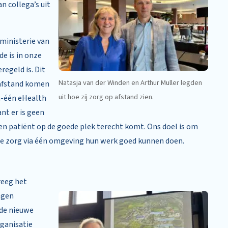
n collega’s uit
ministerie van
e is in onze
regeld is. Dit
Natasja van der Winden en Arthur Muller legden
 afstand komen
uit hoe zij zorg op afstand zien.
n-één eHealth
nt er is geen
 een patiënt op de goede plek terecht komt. Ons doel is om
n de zorg via één omgeving hun werk goed kunnen doen.
reeg het
ngen
de nieuwe
ganisatie